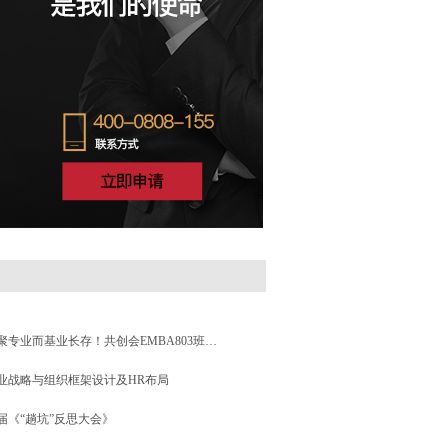
信仰因为凝聚专业而基业长存！共创会EMBA803班开学典礼圆满落幕！
业战略与组织框架设计及HR布局
届《“趟坑”反思大会》