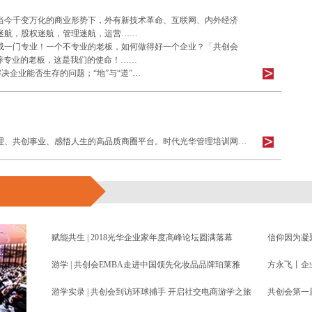
当今千变万化的商业形势下，外有新技术革命、互联网、内外经济
迷航，股权迷航，管理迷航，运营……
成一门专业！一个不专业的老板，如何做得好一个企业？「共创会
养专业的老板，这是我们的使命！……
解决企业能否生存的问题；“地”与“道”…
共创会是专门为老板搭建的优化经营、改善管理、共创事业、感悟人生的高品质商圈平台。时代光华管理培训网为您提供EMBA研修班、EMBA课程和总裁必修课信息。
赋能共生 | 2018光华企业家年度高峰论坛圆满落幕
游学 | 共创会EMBA走进中国领先化妆品品牌珀莱雅
方永飞丨企
游学实录 | 共创会到访环球捕手 开启社交电商游学之旅
共创会第一