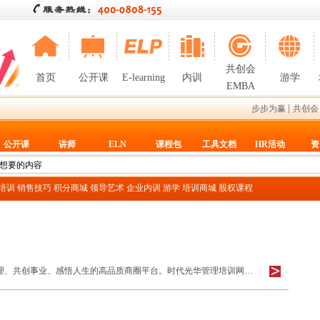
共创会
首页
公开课
E-learning
内训
游学
EMBA
|
步步为赢
共创会
公开课
讲师
ELN
课程包
工具文档
HR活动
资
T培训
销售技巧
积分商城
领导艺术
企业内训
游学
培训商城
股权课程
共创会是专门为老板搭建的优化经营、改善管理、共创事业、感悟人生的高品质商圈平台。时代光华管理培训网为您提供EMBA研修班、EMBA课程和总裁必修课信息。