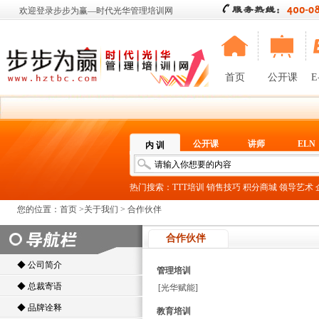
欢迎登录步步为赢—时代光华管理培训网
首页
公开课
E
公开课
讲师
ELN
内 训
热门搜索：
TTT培训
销售技巧
积分商城
领导艺术
您的位置：
首页
>
关于我们 > 合作伙伴
合作伙伴
◆ 公司简介
管理培训
◆ 总裁寄语
[
光华赋能
]
◆ 品牌诠释
教育培训