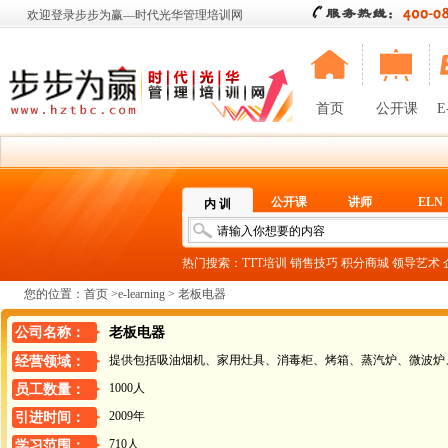
欢迎登录步步为赢—时代光华管理培训网
首页
公开课
E
公开课
讲师
ELN
内 训
热门搜索：
TTT培训
销售技巧
积分商城
领导艺术
您的位置：
首页
>
e-learning
> 老板电器
公司名称：
老板电器
提供包括吸油烟机、家用灶具、消毒柜、烤箱、蒸汽炉、微波炉
经营领域：
1000人
员工数量：
2009年
引进时间：
710人
学习范围：