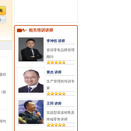
课
相关培训讲师
李坤恒 讲师
资深零售品牌管理
顾问
黄杰 讲师
显经
生产管理的培训专
家
《群
王同 讲师
实战型渠道销售及
终端零售讲师
用均