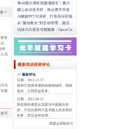
第40期大增长营圆满收官！聚力破局，向结构性增长而行
·
暖心走访送关怀，政企携手共发展｜文新街道领导莅临光华
·
多>>
AI赋能PPT与演讲，打造高分职场汇报
·
从“被动救火”到主动管理，激活一线班组效能
·
玩转AI大语言与智能体：OpenClaw办公实战全攻
·
上管理
率太
如何
术人员
最新培训讲师评论
>> 最新评论
日期：2012-12-17
与方法
陈和兰老师讲课的风格很独特，我很
可以获
喜欢，让我受益良多。
日期：2012-08-22
陈老师的课是从实践当中提炼出来
的，不仅比那种只是书面上的东西好
更多
的多，而且还和实用。
我要点评陈和兰