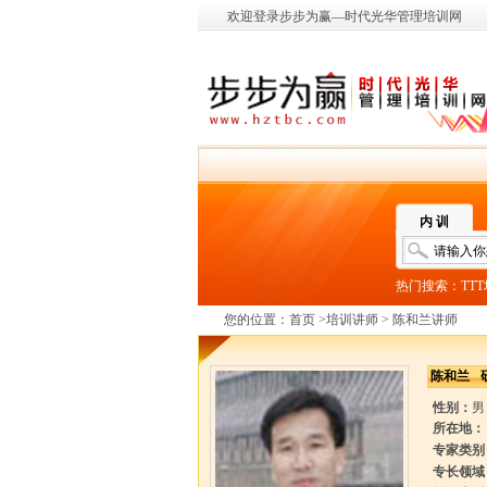
欢迎登录步步为赢—时代光华管理培训网
内 训
热门搜索：
TT
您的位置：
首页
>
培训讲师
> 陈和兰讲师
陈和兰
性别：
男
所在地：
专家类别
专长领域