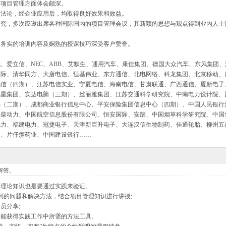
发项目管理方面体会颇深。
方法论，经企业应用后，均取得良好效果和效益。
研究，多次应邀出席各种国际国内的项目管理会议，其新颖的思想与观点得到业内人士
其务实的培训内容及娴熟的授课技巧深受客户赞誉。
、爱立信、NEC、ABB、艾默生、通用汽车、康佳集团、德国大众汽车、东风集团、
国际、清华同方、大唐电信、恒基伟业、东方通信、北电网络、科龙集团、北京移动、
电信（四期）、江苏电信实业、宁夏电信、海南电信、甘肃联通、广西通信、厦新电子
五星集团、实达电脑（三期）、丝丽雅集团、江苏交通科学研究院、中南电力设计院、
心（二期）、成都商业银行信息中心、平安保险集团信息中心（四期）、中国人民银行
潍柴动力、中国航空信息股份有限公司、恒安国际、安踏、中国烟草科学研究院、中国
电力、福建电力、冠捷电子、天津新巨升电子、大连汉信生物制药、佳通轮胎、柳州五
闽、片仔癀药业、中国建设银行……
解答。
的理论知识也是要通过实践来验证。
到的问题和解决方法，结合项目管理知识进行讲授;
员分享;
又能获得实践工作中所需的方法工具。