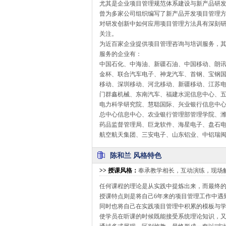
尤其是企业项目管理规范体系建设与新产品研
曾为多家公司组织编写了新产品开发项目管理
对研发创新中如何应用项目管理方法具有深刻
关注。
为近百家企业提供项目管理咨询与培训服务，
服务的企业有：
中国石化、中海油、新疆石油、中国移动、朗讯
金杯、联合汽车电子、神龙汽车、首钢、宝钢
移动、深圳移动、河北移动、新疆移动、江苏
门群鑫机械、东南汽车、福建水泥信息中心、
电力科学研究院、慧聪国际、兴业银行信息中
总中心信息中心、农业银行管理部管理学院、
药品监督管理局、巨龙软件、海星电子、盘石
航空航天集团、三安电子、山东铝业、中铝瑞
陈和兰 风格特色
>>
授课风格
：
奉承教学相长，互动演练，现场
任何课程的理论是从实践中提炼出来，而最终
授课特点则是将自己6年来的项目管理工作中遇
同时也将自己在实践项目管理中积累的模板与学
使学员在听课的时候既能接受系统理论知识，