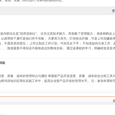
操、实练、实案”为特点的个性鲜明的课程特色。
更
发内部往往是“技而优则仕”。 仅关注其技术能力，而忽略了管理能力： 很多刚刚走
 认真帮助下属可是他们并不买账； 凡事亲力亲为，忙得焦头烂额，可是上司却嫌效
说，不愿意承担责任； 上司让制定工作计划，可却无从下手； 不知道如何分派工作，
…… 致使疲惫不堪却还不能有效达到整体目标。 通过该课程的学习，明确研发及技
训练
进度、质量、成本的管理特点与属性 掌握新产品开发进度、质量、成本的全过程工具
地将培训知识应用在实践工作中，提高企业新产品开发的管理水平。 注：参加本课程