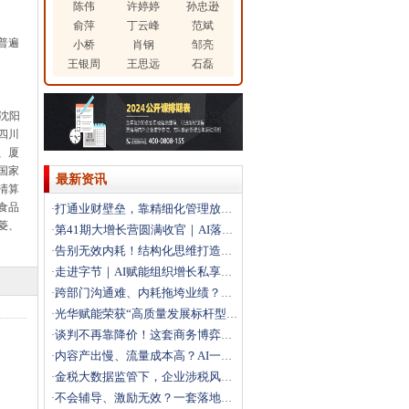
陈伟
许婷婷
孙忠逊
俞萍
丁云峰
范斌
普遍
小桥
肖钢
邹亮
王银周
王思远
石磊
沈阳
四川
、厦
国家
最新资讯
清算
食品
打通业财壁垒，靠精细化管理放大利润
·
菱、
第41期大增长营圆满收官｜AI落地+科学经营双引擎，
·
告别无效内耗！结构化思维打造高效解题团队
·
走进字节｜AI赋能组织增长私享会圆满落幕，解锁结构性
·
跨部门沟通难、内耗拖垮业绩？这场沙盘课教你打通跨部门
·
光华赋能荣获“高质量发展标杆型企业”
·
谈判不再靠降价！这套商务博弈法，直接拿下大客户
·
内容产出慢、流量成本高？AI一站式搭建自动化营销体系
·
金税大数据监管下，企业涉税风险如何破局？
·
不会辅导、激励无效？一套落地方法打造高绩效团队
·