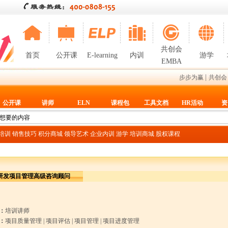
共创会
首页
公开课
E-learning
内训
游学
EMBA
|
步步为赢
共创会
公开课
讲师
ELN
课程包
工具文档
HR活动
资
T培训
销售技巧
积分商城
领导艺术
企业内训
游学
培训商城
股权课程
研发项目管理高级咨询顾问
：
培训讲师
：
项目质量管理
|
项目评估
|
项目管理
|
项目进度管理