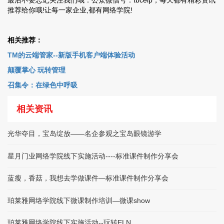
最后不要忘记关注我们哦：公众微信号：tbcelp，每天都有精彩资讯
推荐给你哦!让每一家企业,都有网络学院!
相关推荐：
TM的云端管家--新版手机客户端体验活动
颠覆掌心 玩转管理
召集令：在绿色中呼吸
相关资讯
光华夺目，宝岛绽放——名企参观之宝岛眼镜游学
星月门业网络学院线下实施活动----标准课件制作分享会
蓝瘦，香菇，我想去学做课件—标准课件制作分享会
珀莱雅网络学院线下微课制作培训—微课show
珀莱雅网络学院线下实施活动--玩转ELN