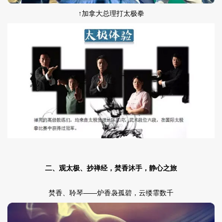
↑加拿大总理打太极拳
二、观太极、抄禅经，焚香沐手，静心之旅
焚香、聆琴——炉香袅孤碧，云缕霏数千