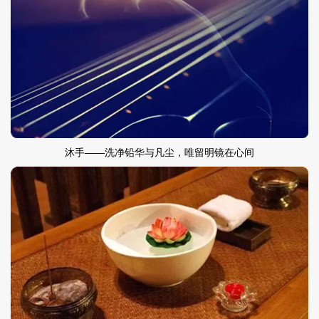
沐手——洗净铅华与凡尘，唯留明镜在心间