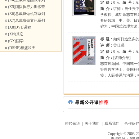
(X4)总裁班做团队系列
定 价：
0 元
编 号：
A
(X5)团队执行力训练营
简 介：
讲师：曾仕强中
(X6)总裁班做机制系列
学教授、成功杂志首席
(X7)总裁班做文化系列
专研领域：中、美、日
称为：中国式管理大师
(X8)DVD课程
(XN)其它
标 题：
如何打造坚实
(GX)国学
讲 师：
曾仕强
(DSHF)稻盛和夫
定 价：
0 元
编 号：
A
简 介：
[讲师介绍]
志首席顾问、中国统
管理哲学博士、美国
较；人际关系与沟通
时代光华
|
关于我们
|
联系我们
|
合作伙
Copyright © 2003-2
咨询热线：400-080