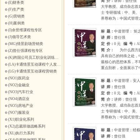
简 介：
讲师：曾仕强
(E)财务类
大学教授、成功杂志首
(F)生产类
士 专研领域：中、美
(G)营销类
界尊称为：中国式管理
(H)案例类
(I)余世维课程包专区
标 题：
中道管理： 矩
(J)领导艺术类
讲 师：
曾仕强
(MG)情景剧场营销类
定 价：
0 元
编 号：
A
简 介：
为什么西方的
(Z)曾仕强课程包专区
具有自己的特殊之处，
(K)跨国公司员工职业化训练高级互动课程
最核心的思想体系，不
(LA)卡通情景互动课程个人发展类
重点剖析，全面展示了
(LG)卡通情景互动课程营销类
(NO1)医药业
标 题：
中道管理：安人
(NO2)金融业
讲 师：
曾仕强
(NO3)汽车行业
定 价：
0 元
编 号：
A
(NO4)酒店业
简 介：
讲师：曾仕强
大学教授、成功杂志首
(NO5)房地产业
士 专研领域：中、美
(NO7)服装业
界尊称为：中国式管理
(X1)职业化系列
(X2)总裁班做战略系列
标 题：
中道管理：经权
(XL)执行力系列
讲 师：
曾仕强