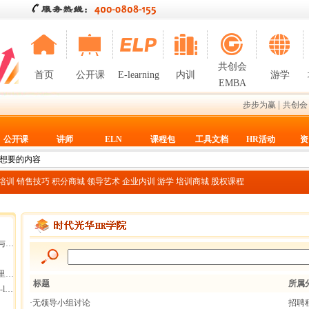
共创会
首页
公开课
E-learning
内训
游学
EMBA
|
步步为赢
共创会
公开课
讲师
ELN
课程包
工具文档
HR活动
资
T培训
销售技巧
积分商城
领导艺术
企业内训
游学
培训商城
股权课程
断
集团
标题
所属
g
·无领导小组讨论
招聘