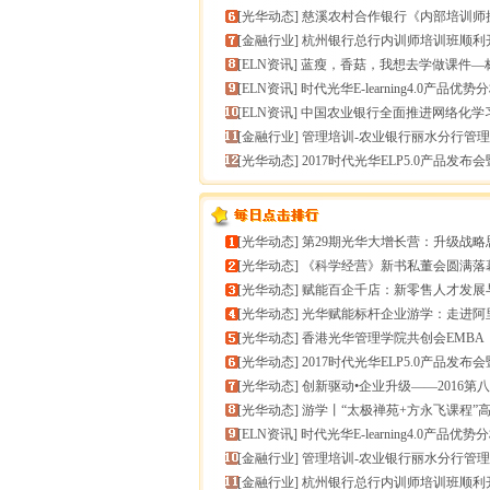
[
光华动态
]
慈溪农村合作银行《内部培训师授课技能提升》
[
金融行业
]
杭州银行总行内训师培训班顺利
[
ELN资讯
]
蓝瘦，香菇，我想去学做课件—标准课件制作分享
[
ELN资讯
]
时代光华E-learning4.0产品优势
[
ELN资讯
]
中国农业银行全面推进网络化学
[
金融行业
]
管理培训-农业银行丽水分行管理培训
[
光华动态
]
2017时代光华ELP5.0产品发布会暨构建企业
[
光华动态
]
第29期光华大增长营：升级战略思维，加速企业
[
光华动态
]
《科学经营》新书私董会圆满落幕｜用科学经营助推企
[
光华动态
]
赋能百企千店：新零售人才发展与组织能力微诊
[
光华动态
]
光华赋能标杆企业游学：走进阿里巴巴+绿城管理
[
光华动态
]
香港光华管理学院共创会EMBA
[
光华动态
]
2017时代光华ELP5.0产品发布会暨构建企业
[
光华动态
]
创新驱动•企业升级——2016第八届（中
[
光华动态
]
游学丨“太极禅苑+方永飞课程”高端商圈项目启
[
ELN资讯
]
时代光华E-learning4.0产品优势
[
金融行业
]
管理培训-农业银行丽水分行管理培训
[
金融行业
]
杭州银行总行内训师培训班顺利