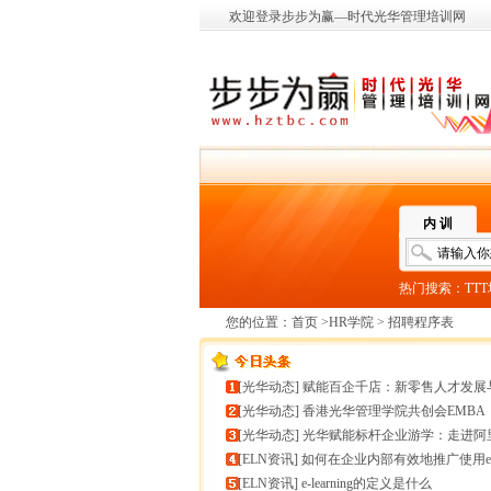
欢迎登录步步为赢—时代光华管理培训网
内 训
热门搜索：
TT
您的位置：
首页
>
HR学院
> 招聘程序表
[
光华动态
]
赋能百企千店：新零售人才发展与组织能力微诊
[
光华动态
]
香港光华管理学院共创会EMBA
[
光华动态
]
光华赋能标杆企业游学：走进阿里巴巴+绿城管理
[
ELN资讯
]
如何在企业内部有效地推广使用e-learnin
[
ELN资讯
]
e-learning的定义是什么