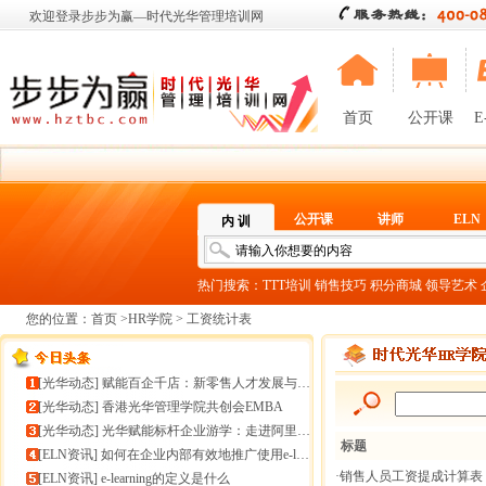
欢迎登录步步为赢—时代光华管理培训网
首页
公开课
E
公开课
讲师
ELN
内 训
热门搜索：
TTT培训
销售技巧
积分商城
领导艺术
您的位置：
首页
>
HR学院
> 工资统计表
[
光华动态
]
赋能百企千店：新零售人才发展与组织能力微诊断
[
光华动态
]
香港光华管理学院共创会EMBA
[
光华动态
]
光华赋能标杆企业游学：走进阿里巴巴+绿城管理集团
标题
[
ELN资讯
]
如何在企业内部有效地推广使用e-learning
·销售人员工资提成计算表
[
ELN资讯
]
e-learning的定义是什么