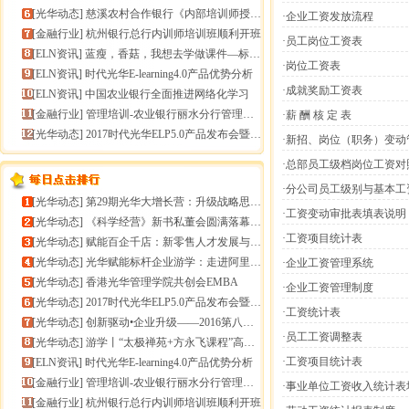
[
光华动态
]
慈溪农村合作银行《内部培训师授课技能提升》报导
·企业工资发放流程
[
金融行业
]
杭州银行总行内训师培训班顺利开班
·员工岗位工资表
[
ELN资讯
]
蓝瘦，香菇，我想去学做课件—标准课件制作分享会
·岗位工资表
[
ELN资讯
]
时代光华E-learning4.0产品优势分析
·成就奖励工资表
[
ELN资讯
]
中国农业银行全面推进网络化学习
[
金融行业
]
管理培训-农业银行丽水分行管理培训
·薪 酬 核 定 表
[
光华动态
]
2017时代光华ELP5.0产品发布会暨构建企业员工
·新招、岗位（职务）变
·总部员工级档岗位工资对
[
光华动态
]
第29期光华大增长营：升级战略思维，加速企业增长
·工资变动审批表填表说明
[
光华动态
]
《科学经营》新书私董会圆满落幕｜用科学经营助推企业高
·工资项目统计表
[
光华动态
]
赋能百企千店：新零售人才发展与组织能力微诊断
[
光华动态
]
光华赋能标杆企业游学：走进阿里巴巴+绿城管理集团
·企业工资管理系统
[
光华动态
]
香港光华管理学院共创会EMBA
·企业工资管理制度
[
光华动态
]
2017时代光华ELP5.0产品发布会暨构建企业员工
·工资统计表
[
光华动态
]
创新驱动•企业升级——2016第八届（中
·员工工资调整表
[
光华动态
]
游学丨“太极禅苑+方永飞课程”高端商圈项目启动
·工资项目统计表
[
ELN资讯
]
时代光华E-learning4.0产品优势分析
[
金融行业
]
管理培训-农业银行丽水分行管理培训
·事业单位工资收入统计表
[
金融行业
]
杭州银行总行内训师培训班顺利开班