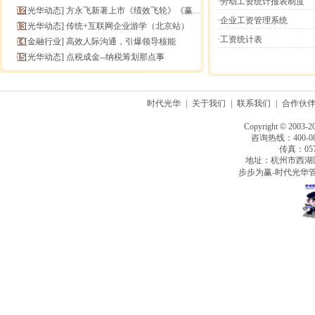
·劳动工资统计报表制度
[
光华动态
]
方永飞新著上市《绩效飞轮》《赢在中层》六折抢鲜！
·企业工资管理系统
[
光华动态
]
传统+互联网企业游学（北京站）
·工资统计表
[
金融行业
]
高效人际沟通，引爆领导核能
[
光华动态
]
点税成金--纳税筹划那点事
时代光华
|
关于我们
|
联系我们
|
合作伙
Copyright © 2003-2
咨询热线：400-080
传真：0571
地址：杭州市西湖
步步为赢-时代光华