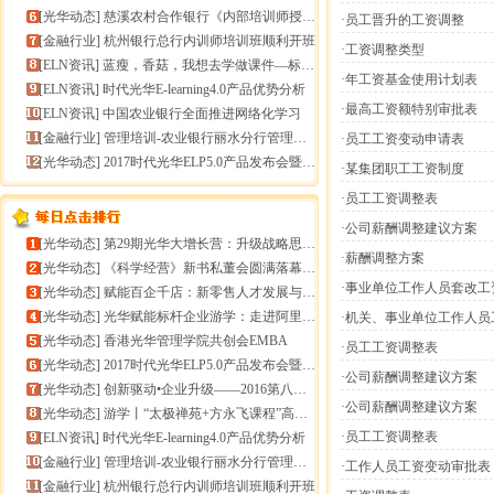
[
光华动态
]
慈溪农村合作银行《内部培训师授课技能提升》报导
·员工晋升的工资调整
[
金融行业
]
杭州银行总行内训师培训班顺利开班
·工资调整类型
[
ELN资讯
]
蓝瘦，香菇，我想去学做课件—标准课件制作分享会
·年工资基金使用计划表
[
ELN资讯
]
时代光华E-learning4.0产品优势分析
·最高工资额特别审批表
[
ELN资讯
]
中国农业银行全面推进网络化学习
[
金融行业
]
管理培训-农业银行丽水分行管理培训
·员工工资变动申请表
[
光华动态
]
2017时代光华ELP5.0产品发布会暨构建企业员工
·某集团职工工资制度
·员工工资调整表
·公司薪酬调整建议方案
[
光华动态
]
第29期光华大增长营：升级战略思维，加速企业增长
·薪酬调整方案
[
光华动态
]
《科学经营》新书私董会圆满落幕｜用科学经营助推企业高
·事业单位工作人员套改工
[
光华动态
]
赋能百企千店：新零售人才发展与组织能力微诊断
[
光华动态
]
光华赋能标杆企业游学：走进阿里巴巴+绿城管理集团
·机关、事业单位工作人员
[
光华动态
]
香港光华管理学院共创会EMBA
·员工工资调整表
[
光华动态
]
2017时代光华ELP5.0产品发布会暨构建企业员工
·公司薪酬调整建议方案
[
光华动态
]
创新驱动•企业升级——2016第八届（中
·公司薪酬调整建议方案
[
光华动态
]
游学丨“太极禅苑+方永飞课程”高端商圈项目启动
·员工工资调整表
[
ELN资讯
]
时代光华E-learning4.0产品优势分析
[
金融行业
]
管理培训-农业银行丽水分行管理培训
·工作人员工资变动审批表
[
金融行业
]
杭州银行总行内训师培训班顺利开班