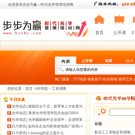
欢迎登录步步为赢—时代光华管理培训网
首页
公开课
E
公开课
讲师
ELN
内 训
热门搜索：
TTT培训
销售技巧
积分商城
领导艺术
您的位置：
首页
>
HR学院
> 工资调整
[
光华动态
]
赋能百企千店：新零售人才发展与组织能力微诊断
[
光华动态
]
香港光华管理学院共创会EMBA
[
光华动态
]
光华赋能标杆企业游学：走进阿里巴巴+绿城管理集团
标题
[
ELN资讯
]
如何在企业内部有效地推广使用e-learning
·新员工工资制定和调整
[
ELN资讯
]
e-learning的定义是什么