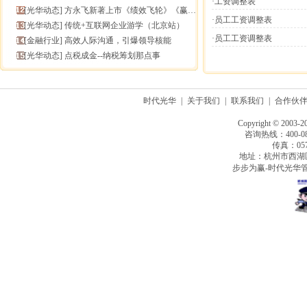
·工资调整表
[
光华动态
]
方永飞新著上市《绩效飞轮》《赢在中层》六折抢鲜！
·员工工资调整表
[
光华动态
]
传统+互联网企业游学（北京站）
·员工工资调整表
[
金融行业
]
高效人际沟通，引爆领导核能
[
光华动态
]
点税成金--纳税筹划那点事
时代光华
|
关于我们
|
联系我们
|
合作伙
Copyright © 2003-2
咨询热线：400-080
传真：0571
地址：杭州市西湖
步步为赢-时代光华