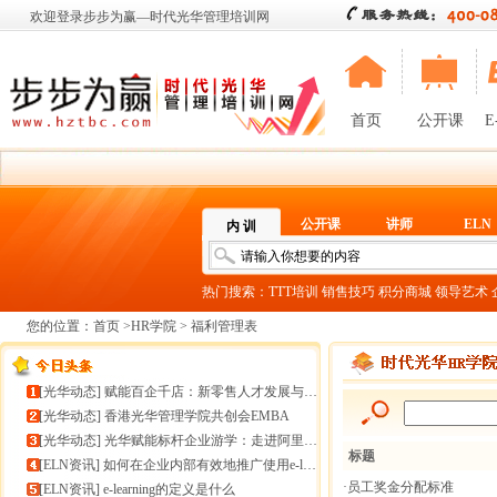
欢迎登录步步为赢—时代光华管理培训网
首页
公开课
E
公开课
讲师
ELN
内 训
热门搜索：
TTT培训
销售技巧
积分商城
领导艺术
您的位置：
首页
>
HR学院
> 福利管理表
[
光华动态
]
赋能百企千店：新零售人才发展与组织能力微诊断
[
光华动态
]
香港光华管理学院共创会EMBA
[
光华动态
]
光华赋能标杆企业游学：走进阿里巴巴+绿城管理集团
标题
[
ELN资讯
]
如何在企业内部有效地推广使用e-learning
·员工奖金分配标准
[
ELN资讯
]
e-learning的定义是什么