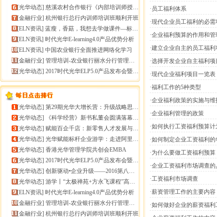
[
光华动态
]
慈溪农村合作银行《内部培训师授课技能提升》报导
·员工福利体系
[
金融行业
]
杭州银行总行内训师培训班顺利开班
·现代企业员工福利的必需
[
ELN资讯
]
蓝瘦，香菇，我想去学做课件—标准课件制作分享会
·企业福利预算的作用和管
[
ELN资讯
]
时代光华E-learning4.0产品优势分析
·建立企业自主的员工福利
[
ELN资讯
]
中国农业银行全面推进网络化学习
[
金融行业
]
管理培训-农业银行丽水分行管理培训
·选择开发企业自主福利项
[
光华动态
]
2017时代光华ELP5.0产品发布会暨构建企业员工
·现代企业福利项目一览表
·福利工作的5种类型
·企业福利政策的实施与维
[
光华动态
]
第29期光华大增长营：升级战略思维，加速企业增长
·企业福利管理的政策
[
光华动态
]
《科学经营》新书私董会圆满落幕｜用科学经营助推企业高
·如何执行工资福利预算
[
光华动态
]
赋能百企千店：新零售人才发展与组织能力微诊断
[
光华动态
]
光华赋能标杆企业游学：走进阿里巴巴+绿城管理集团
·如何制定企业工资福利的
[
光华动态
]
香港光华管理学院共创会EMBA
·为什么要做工资福利预算
[
光华动态
]
2017时代光华ELP5.0产品发布会暨构建企业员工
·企业工资福利市场调查的
[
光华动态
]
创新驱动•企业升级——2016第八届（中
·工资福利市场调查
[
光华动态
]
游学丨“太极禅苑+方永飞课程”高端商圈项目启动
·薪资管理工作的主要内容
[
ELN资讯
]
时代光华E-learning4.0产品优势分析
[
金融行业
]
管理培训-农业银行丽水分行管理培训
·如何做好企业的薪资福利
[
金融行业
]
杭州银行总行内训师培训班顺利开班