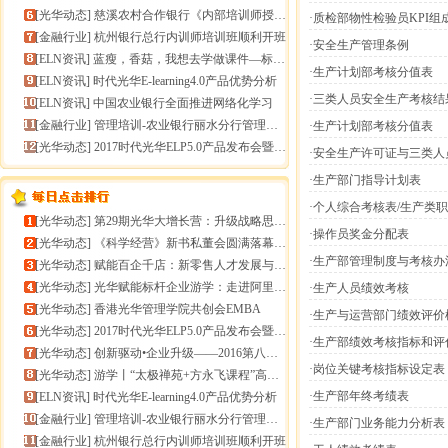
[
光华动态
]
慈溪农村合作银行《内部培训师授课技能提升》报导
·质检部物性检验员KPI组
[
金融行业
]
杭州银行总行内训师培训班顺利开班
·安全生产管理条例
[
ELN资讯
]
蓝瘦，香菇，我想去学做课件—标准课件制作分享会
·生产计划部考核分值表
[
ELN资讯
]
时代光华E-learning4.0产品优势分析
·三类人员安全生产考核
[
ELN资讯
]
中国农业银行全面推进网络化学习
[
金融行业
]
管理培训-农业银行丽水分行管理培训
·生产计划部考核分值表
[
光华动态
]
2017时代光华ELP5.0产品发布会暨构建企业员工
·安全生产许可证与三类人
·生产部门指导计划表
·个人综合考核表/生产类
[
光华动态
]
第29期光华大增长营：升级战略思维，加速企业增长
·操作员奖金分配表
[
光华动态
]
《科学经营》新书私董会圆满落幕｜用科学经营助推企业高
·生产部管理制度与考核办
[
光华动态
]
赋能百企千店：新零售人才发展与组织能力微诊断
[
光华动态
]
光华赋能标杆企业游学：走进阿里巴巴+绿城管理集团
·生产人员绩效考核
[
光华动态
]
香港光华管理学院共创会EMBA
·生产与运营部门绩效评价
[
光华动态
]
2017时代光华ELP5.0产品发布会暨构建企业员工
·生产部绩效考核指标和评
[
光华动态
]
创新驱动•企业升级——2016第八届（中
·岗位关键考核指标设定表
[
光华动态
]
游学丨“太极禅苑+方永飞课程”高端商圈项目启动
·生产部年终考绩表
[
ELN资讯
]
时代光华E-learning4.0产品优势分析
[
金融行业
]
管理培训-农业银行丽水分行管理培训
·生产部门业务能力分析表
[
金融行业
]
杭州银行总行内训师培训班顺利开班