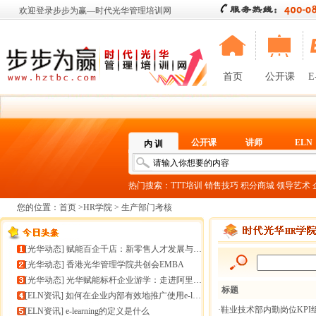
欢迎登录步步为赢—时代光华管理培训网
首页
公开课
E
公开课
讲师
ELN
内 训
热门搜索：
TTT培训
销售技巧
积分商城
领导艺术
您的位置：
首页
>
HR学院
> 生产部门考核
[
光华动态
]
赋能百企千店：新零售人才发展与组织能力微诊断
[
光华动态
]
香港光华管理学院共创会EMBA
[
光华动态
]
光华赋能标杆企业游学：走进阿里巴巴+绿城管理集团
标题
[
ELN资讯
]
如何在企业内部有效地推广使用e-learning
·鞋业技术部内勤岗位KPI
[
ELN资讯
]
e-learning的定义是什么