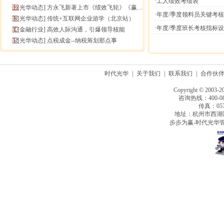
·工人绩效考绩表
[
光华动态
]
方永飞新著上市《绩效飞轮》《赢在中层》六折抢鲜！
·年度/季度领料员关键考
[
光华动态
]
传统+互联网企业游学（北京站）
·年度/季度班长考核指标
[
金融行业
]
高效人际沟通，引爆领导核能
[
光华动态
]
点税成金--纳税筹划那点事
时代光华
|
关于我们
|
联系我们
|
合作伙
Copyright © 2003-2
咨询热线：400-080
传真：0571
地址：杭州市西湖
步步为赢-时代光华