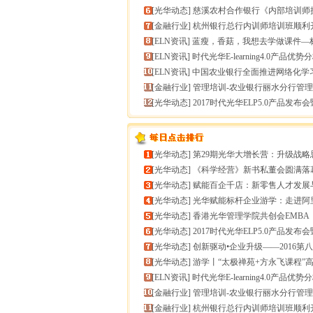
[
光华动态
]
慈溪农村合作银行《内部培训师授课技能提升》
[
金融行业
]
杭州银行总行内训师培训班顺利
[
ELN资讯
]
蓝瘦，香菇，我想去学做课件—标准课件制作分享
[
ELN资讯
]
时代光华E-learning4.0产品优势
[
ELN资讯
]
中国农业银行全面推进网络化学
[
金融行业
]
管理培训-农业银行丽水分行管理培训
[
光华动态
]
2017时代光华ELP5.0产品发布会暨构建企业
[
光华动态
]
第29期光华大增长营：升级战略思维，加速企业
[
光华动态
]
《科学经营》新书私董会圆满落幕｜用科学经营助推企
[
光华动态
]
赋能百企千店：新零售人才发展与组织能力微诊
[
光华动态
]
光华赋能标杆企业游学：走进阿里巴巴+绿城管理
[
光华动态
]
香港光华管理学院共创会EMBA
[
光华动态
]
2017时代光华ELP5.0产品发布会暨构建企业
[
光华动态
]
创新驱动•企业升级——2016第八届（中
[
光华动态
]
游学丨“太极禅苑+方永飞课程”高端商圈项目启
[
ELN资讯
]
时代光华E-learning4.0产品优势
[
金融行业
]
管理培训-农业银行丽水分行管理培训
[
金融行业
]
杭州银行总行内训师培训班顺利