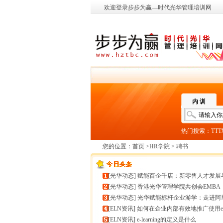
欢迎登录步步为赢—时代光华管理培训网
内 训
热门搜索：
TT
您的位置：
首页
>
HR学院
> 聘书
[
光华动态
]
赋能百企千店：新零售人才发展与组织能力微诊
[
光华动态
]
香港光华管理学院共创会EMBA
[
光华动态
]
光华赋能标杆企业游学：走进阿里巴巴+绿城管理
[
ELN资讯
]
如何在企业内部有效地推广使用e-learnin
[
ELN资讯
]
e-learning的定义是什么