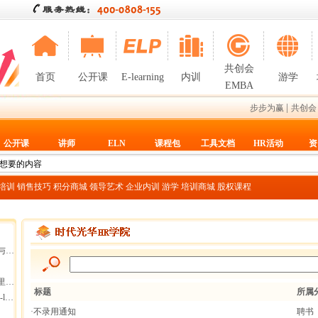
共创会
首页
公开课
E-learning
内训
游学
EMBA
|
步步为赢
共创会
公开课
讲师
ELN
课程包
工具文档
HR活动
资
T培训
销售技巧
积分商城
领导艺术
企业内训
游学
培训商城
股权课程
断
集团
标题
所属
g
·不录用通知
聘书