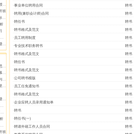
报导
·事业单位聘用合同
聘书
开班
·聘用(兼职会计师)合同
聘书
会
·聘任书
聘书
分析
·聘书格式及范文
聘书
习
·员工聘用制度
聘书
员工
·专业技术职务聘书
聘书
·聘书格式及范文
聘书
·聘任书
聘书
增长
·聘书格式及范文
聘书
业高
·公司聘书模版
聘书
断
集团
·员工任免通知书
聘书
·聘书格式及范文
聘书
员工
·企业应聘人员录用通知单
聘书
·聘书
聘书
动
·聘任书(一)
聘书
分析
·聘请外籍工作人员合同
聘书
开班