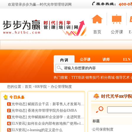
欢迎登录步步为赢—时代光华管理培训网
首页
公开课
E
公开课
讲师
ELN
内 训
热门搜索：
TTT培训
销售技巧
积分商城
领导艺术
您的位置：
首页
>
HR学院
> 办公管理制度
[
光华动态
]
赋能百企千店：新零售人才发展与组织能力微诊断
[
光华动态
]
香港光华管理学院共创会EMBA
[
光华动态
]
光华赋能标杆企业游学：走进阿里巴巴+绿城管理集团
标题
[
ELN资讯
]
如何在企业内部有效地推广使用e-learning
·公司保密制度
[
ELN资讯
]
e-learning的定义是什么