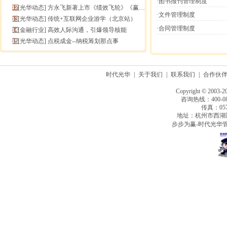
·图书报刊管理制度
[
光华动态
]
方永飞新著上市《绩效飞轮》《赢在中层》六折抢鲜！
·文件管理制度
[
光华动态
]
传统+互联网企业游学（北京站）
·合同管理制度
[
金融行业
]
高效人际沟通，引爆领导核能
[
光华动态
]
点税成金--纳税筹划那点事
时代光华
|
关于我们
|
联系我们
|
合作伙
Copyright © 2003-2
咨询热线：400-080
传真：0571
地址：杭州市西湖
步步为赢-时代光华