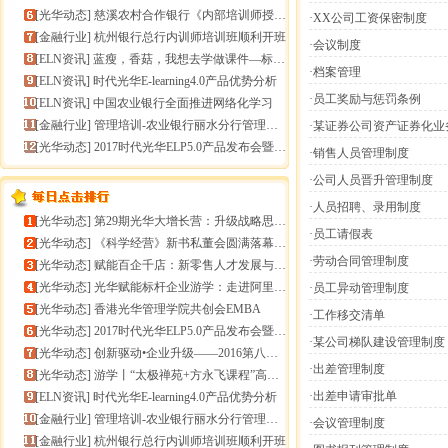
[
光华动态
]
慈溪农村合作银行《内部培训师授课技能提升》报导
·XX公司工资保密制度
[
金融行业
]
杭州银行总行内训师培训班顺利开班
·会议制度
[
ELN资讯
]
蓝瘦，香菇，我想去学做课件—标准课件制作分享会
·档案管理
[
ELN资讯
]
时代光华E-learning4.0产品优势分析
·员工奖励与惩罚条例
[
ELN资讯
]
中国农业银行全面推进网络化学习
[
金融行业
]
管理培训-农业银行丽水分行管理培训
·某证券公司资产证券化业
[
光华动态
]
2017时代光华ELP5.0产品发布会暨构建企业员工
·销售人员管理制度
·公司人员晋升管理制度
·人员招聘、录用制度
[
光华动态
]
第29期光华大增长营：升级战略思维，加速企业增长
·员工请假表
[
光华动态
]
《科学经营》新书私董会圆满落幕｜用科学经营助推企业高
·劳动合同管理制度
[
光华动态
]
赋能百企千店：新零售人才发展与组织能力微诊断
[
光华动态
]
光华赋能标杆企业游学：走进阿里巴巴+绿城管理集团
·员工异动管理制度
[
光华动态
]
香港光华管理学院共创会EMBA
·工作移交清单
[
光华动态
]
2017时代光华ELP5.0产品发布会暨构建企业员工
·某公司梯队建设管理制度
[
光华动态
]
创新驱动•企业升级——2016第八届（中
·出差管理制度
[
光华动态
]
游学丨“太极禅苑+方永飞课程”高端商圈项目启动
·出差申请审批单
[
ELN资讯
]
时代光华E-learning4.0产品优势分析
[
金融行业
]
管理培训-农业银行丽水分行管理培训
·会议管理制度
[
金融行业
]
杭州银行总行内训师培训班顺利开班