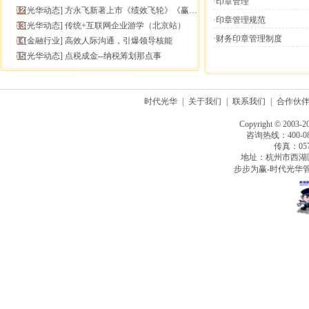
·印章管理
[
光华动态
]
方永飞新著上市《绩效飞轮》《赢在中层》六折抢鲜！
·印章管理规范
[
光华动态
]
传统+互联网企业游学（北京站）
·财务印章管理制度
[
金融行业
]
高效人际沟通，引爆领导核能
[
光华动态
]
点税成金--纳税筹划那点事
时代光华
|
关于我们
|
联系我们
|
合作伙
Copyright © 2003-2
咨询热线：400-080
传真：0571
地址：杭州市西湖
步步为赢-时代光华