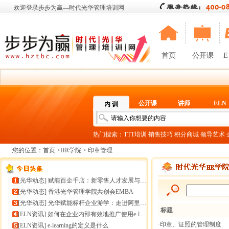
欢迎登录步步为赢—时代光华管理培训网
首页
公开课
E
公开课
讲师
ELN
内 训
热门搜索：
TTT培训
销售技巧
积分商城
领导艺术
您的位置：
首页
>
HR学院
> 印章管理
[
光华动态
]
赋能百企千店：新零售人才发展与组织能力微诊断
[
光华动态
]
香港光华管理学院共创会EMBA
[
光华动态
]
光华赋能标杆企业游学：走进阿里巴巴+绿城管理集团
标题
[
ELN资讯
]
如何在企业内部有效地推广使用e-learning
·印章、证照的管理制度
[
ELN资讯
]
e-learning的定义是什么