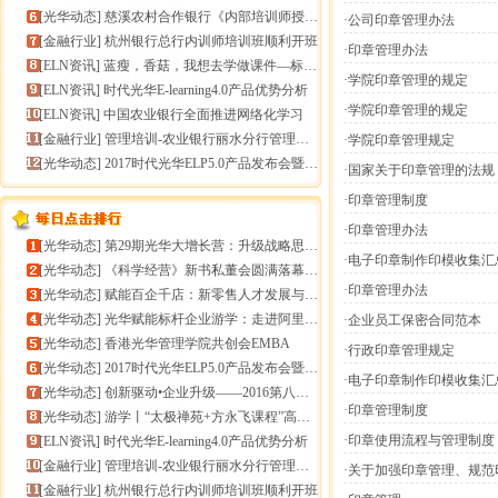
[
光华动态
]
慈溪农村合作银行《内部培训师授课技能提升》报导
·公司印章管理办法
[
金融行业
]
杭州银行总行内训师培训班顺利开班
·印章管理办法
[
ELN资讯
]
蓝瘦，香菇，我想去学做课件—标准课件制作分享会
·学院印章管理的规定
[
ELN资讯
]
时代光华E-learning4.0产品优势分析
·学院印章管理的规定
[
ELN资讯
]
中国农业银行全面推进网络化学习
[
金融行业
]
管理培训-农业银行丽水分行管理培训
·学院印章管理规定
[
光华动态
]
2017时代光华ELP5.0产品发布会暨构建企业员工
·国家关于印章管理的法规
·印章管理制度
·印章管理办法
[
光华动态
]
第29期光华大增长营：升级战略思维，加速企业增长
·电子印章制作印模收集汇
[
光华动态
]
《科学经营》新书私董会圆满落幕｜用科学经营助推企业高
·印章管理办法
[
光华动态
]
赋能百企千店：新零售人才发展与组织能力微诊断
[
光华动态
]
光华赋能标杆企业游学：走进阿里巴巴+绿城管理集团
·企业员工保密合同范本
[
光华动态
]
香港光华管理学院共创会EMBA
·行政印章管理规定
[
光华动态
]
2017时代光华ELP5.0产品发布会暨构建企业员工
·电子印章制作印模收集汇
[
光华动态
]
创新驱动•企业升级——2016第八届（中
·印章管理制度
[
光华动态
]
游学丨“太极禅苑+方永飞课程”高端商圈项目启动
·印章使用流程与管理制度
[
ELN资讯
]
时代光华E-learning4.0产品优势分析
[
金融行业
]
管理培训-农业银行丽水分行管理培训
·关于加强印章管理、规范
[
金融行业
]
杭州银行总行内训师培训班顺利开班