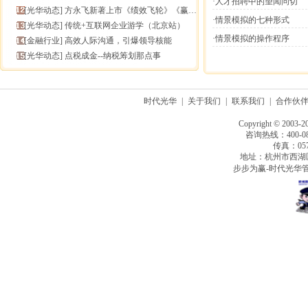
·人才招聘中的望闻问切
[
光华动态
]
方永飞新著上市《绩效飞轮》《赢在中层》六折抢鲜！
·情景模拟的七种形式
[
光华动态
]
传统+互联网企业游学（北京站）
·情景模拟的操作程序
[
金融行业
]
高效人际沟通，引爆领导核能
[
光华动态
]
点税成金--纳税筹划那点事
时代光华
|
关于我们
|
联系我们
|
合作伙
Copyright © 2003-2
咨询热线：400-080
传真：0571
地址：杭州市西湖
步步为赢-时代光华