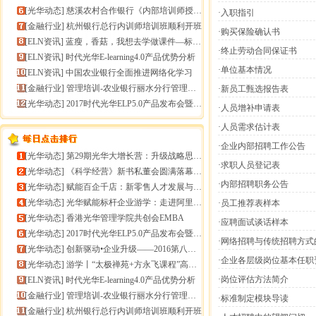
[
光华动态
]
慈溪农村合作银行《内部培训师授课技能提升》报导
·入职指引
[
金融行业
]
杭州银行总行内训师培训班顺利开班
·购买保险确认书
[
ELN资讯
]
蓝瘦，香菇，我想去学做课件—标准课件制作分享会
·终止劳动合同保证书
[
ELN资讯
]
时代光华E-learning4.0产品优势分析
·单位基本情况
[
ELN资讯
]
中国农业银行全面推进网络化学习
[
金融行业
]
管理培训-农业银行丽水分行管理培训
·新员工甄选报告表
[
光华动态
]
2017时代光华ELP5.0产品发布会暨构建企业员工
·人员增补申请表
·人员需求估计表
·企业内部招聘工作公告
[
光华动态
]
第29期光华大增长营：升级战略思维，加速企业增长
·求职人员登记表
[
光华动态
]
《科学经营》新书私董会圆满落幕｜用科学经营助推企业高
·内部招聘职务公告
[
光华动态
]
赋能百企千店：新零售人才发展与组织能力微诊断
[
光华动态
]
光华赋能标杆企业游学：走进阿里巴巴+绿城管理集团
·员工推荐表样本
[
光华动态
]
香港光华管理学院共创会EMBA
·应聘面试谈话样本
[
光华动态
]
2017时代光华ELP5.0产品发布会暨构建企业员工
·网络招聘与传统招聘方式
[
光华动态
]
创新驱动•企业升级——2016第八届（中
·企业各层级岗位基本任职
[
光华动态
]
游学丨“太极禅苑+方永飞课程”高端商圈项目启动
·岗位评估方法简介
[
ELN资讯
]
时代光华E-learning4.0产品优势分析
[
金融行业
]
管理培训-农业银行丽水分行管理培训
·标准制定模块导读
[
金融行业
]
杭州银行总行内训师培训班顺利开班