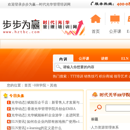
欢迎登录步步为赢—时代光华管理培训网
首页
公开课
E
公开课
讲师
ELN
内 训
热门搜索：
TTT培训
销售技巧
积分商城
领导艺术
您的位置：
首页
>
HR学院
> 其他
[
光华动态
]
赋能百企千店：新零售人才发展与组织能力微诊断
[
光华动态
]
香港光华管理学院共创会EMBA
[
光华动态
]
光华赋能标杆企业游学：走进阿里巴巴+绿城管理集团
标题
[
ELN资讯
]
如何在企业内部有效地推广使用e-learning
·人力资源管理体系
[
ELN资讯
]
e-learning的定义是什么