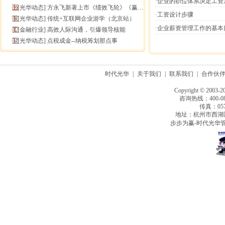
·企业的职位体系决定工资
[
光华动态
]
方永飞新著上市《绩效飞轮》《赢在中层》六折抢鲜！
·工资设计步骤
[
光华动态
]
传统+互联网企业游学（北京站）
·企业薪资管理工作的基本
[
金融行业
]
高效人际沟通，引爆领导核能
[
光华动态
]
点税成金--纳税筹划那点事
时代光华
|
关于我们
|
联系我们
|
合作伙
Copyright © 2003-2
咨询热线：400-080
传真：0571
地址：杭州市西湖
步步为赢-时代光华