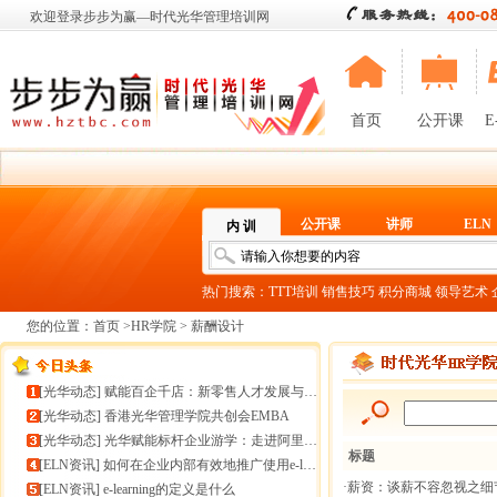
欢迎登录步步为赢—时代光华管理培训网
首页
公开课
E
公开课
讲师
ELN
内 训
热门搜索：
TTT培训
销售技巧
积分商城
领导艺术
您的位置：
首页
>
HR学院
> 薪酬设计
[
光华动态
]
赋能百企千店：新零售人才发展与组织能力微诊断
[
光华动态
]
香港光华管理学院共创会EMBA
[
光华动态
]
光华赋能标杆企业游学：走进阿里巴巴+绿城管理集团
标题
[
ELN资讯
]
如何在企业内部有效地推广使用e-learning
·薪资：谈薪不容忽视之细
[
ELN资讯
]
e-learning的定义是什么