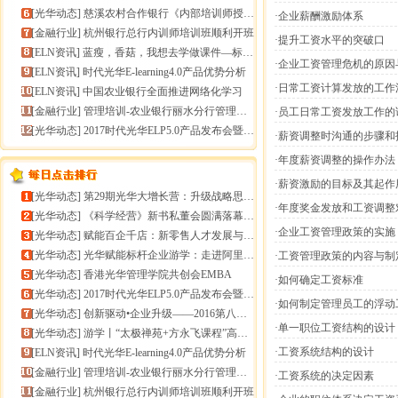
[
光华动态
]
慈溪农村合作银行《内部培训师授课技能提升》报导
·企业薪酬激励体系
[
金融行业
]
杭州银行总行内训师培训班顺利开班
·提升工资水平的突破口
[
ELN资讯
]
蓝瘦，香菇，我想去学做课件—标准课件制作分享会
·企业工资管理危机的原因
[
ELN资讯
]
时代光华E-learning4.0产品优势分析
·日常工资计算发放的工作
[
ELN资讯
]
中国农业银行全面推进网络化学习
[
金融行业
]
管理培训-农业银行丽水分行管理培训
·员工日常工资发放工作的
[
光华动态
]
2017时代光华ELP5.0产品发布会暨构建企业员工
·薪资调整时沟通的步骤和
·年度薪资调整的操作办法
·薪资激励的目标及其起作
[
光华动态
]
第29期光华大增长营：升级战略思维，加速企业增长
·年度奖金发放和工资调
[
光华动态
]
《科学经营》新书私董会圆满落幕｜用科学经营助推企业高
·企业工资管理政策的实施
[
光华动态
]
赋能百企千店：新零售人才发展与组织能力微诊断
[
光华动态
]
光华赋能标杆企业游学：走进阿里巴巴+绿城管理集团
·工资管理政策的内容与制
[
光华动态
]
香港光华管理学院共创会EMBA
·如何确定工资标准
[
光华动态
]
2017时代光华ELP5.0产品发布会暨构建企业员工
·如何制定管理员工的浮动
[
光华动态
]
创新驱动•企业升级——2016第八届（中
·单一职位工资结构的设计
[
光华动态
]
游学丨“太极禅苑+方永飞课程”高端商圈项目启动
·工资系统结构的设计
[
ELN资讯
]
时代光华E-learning4.0产品优势分析
[
金融行业
]
管理培训-农业银行丽水分行管理培训
·工资系统的决定因素
[
金融行业
]
杭州银行总行内训师培训班顺利开班