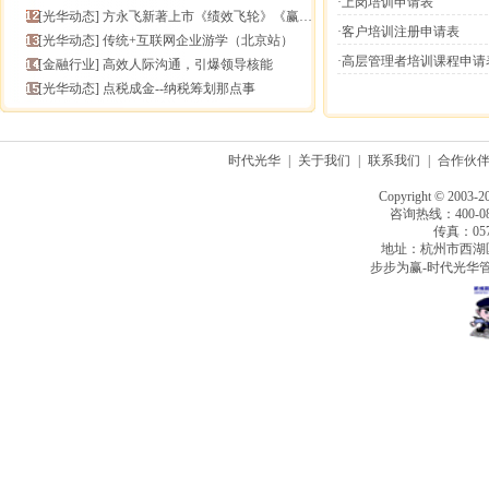
·上岗培训申请表
[
光华动态
]
方永飞新著上市《绩效飞轮》《赢在中层》六折抢鲜！
·客户培训注册申请表
[
光华动态
]
传统+互联网企业游学（北京站）
·高层管理者培训课程申请
[
金融行业
]
高效人际沟通，引爆领导核能
[
光华动态
]
点税成金--纳税筹划那点事
时代光华
|
关于我们
|
联系我们
|
合作伙
Copyright © 2003-2
咨询热线：400-080
传真：0571
地址：杭州市西湖
步步为赢-时代光华