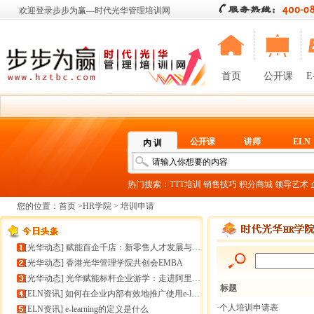
欢迎登录步步为赢—时代光华管理培训网
首页
公开课
E
公开课
讲师
ELN
内 训
热门搜索：
TTT培训
销售技巧
积分商城
领导艺术
您的位置：
首页
>
HR学院
> 培训申请
[
光华动态
]
赋能百企千店：新零售人才发展与组织能力微诊断
[
光华动态
]
香港光华管理学院共创会EMBA
[
光华动态
]
光华赋能标杆企业游学：走进阿里巴巴+绿城管理集团
标题
[
ELN资讯
]
如何在企业内部有效地推广使用e-learning
·个人培训申请表
[
ELN资讯
]
e-learning的定义是什么