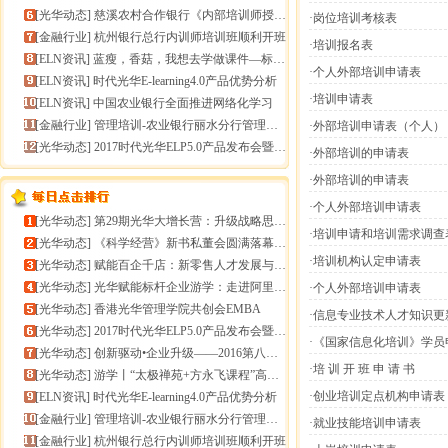
[
光华动态
]
慈溪农村合作银行《内部培训师授课技能提升》报导
·岗位培训考核表
[
金融行业
]
杭州银行总行内训师培训班顺利开班
·培训报名表
[
ELN资讯
]
蓝瘦，香菇，我想去学做课件—标准课件制作分享会
·个人外部培训申请表
[
ELN资讯
]
时代光华E-learning4.0产品优势分析
·培训申请表
[
ELN资讯
]
中国农业银行全面推进网络化学习
[
金融行业
]
管理培训-农业银行丽水分行管理培训
·外部培训申请表（个人）
[
光华动态
]
2017时代光华ELP5.0产品发布会暨构建企业员工
·外部培训的申请表
·外部培训的申请表
·个人外部培训申请表
[
光华动态
]
第29期光华大增长营：升级战略思维，加速企业增长
·培训申请和培训需求调查
[
光华动态
]
《科学经营》新书私董会圆满落幕｜用科学经营助推企业高
·培训机构认定申请表
[
光华动态
]
赋能百企千店：新零售人才发展与组织能力微诊断
[
光华动态
]
光华赋能标杆企业游学：走进阿里巴巴+绿城管理集团
·个人外部培训申请表
[
光华动态
]
香港光华管理学院共创会EMBA
·信息专业技术人才知识
[
光华动态
]
2017时代光华ELP5.0产品发布会暨构建企业员工
·《国家信息化培训》学员
[
光华动态
]
创新驱动•企业升级——2016第八届（中
·培 训 开 班 申 请 书
[
光华动态
]
游学丨“太极禅苑+方永飞课程”高端商圈项目启动
·创业培训定点机构申请表
[
ELN资讯
]
时代光华E-learning4.0产品优势分析
[
金融行业
]
管理培训-农业银行丽水分行管理培训
·就业技能培训申请表
[
金融行业
]
杭州银行总行内训师培训班顺利开班