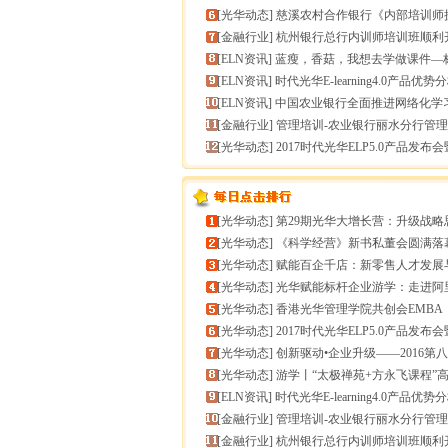
[
光华动态
]
慈溪农村合作银行《内部培训师授课技能提升》
[
金融行业
]
杭州银行总行内训师培训班顺利
[
ELN资讯
]
蓝瘦，香菇，我想去学做课件—标准课件制作分享
[
ELN资讯
]
时代光华E-learning4.0产品优势
[
ELN资讯
]
中国农业银行全面推进网络化学
[
金融行业
]
管理培训-农业银行丽水分行管理培训
[
光华动态
]
2017时代光华ELP5.0产品发布会暨构建企业
[
光华动态
]
第29期光华大增长营：升级战略思维，加速企业
[
光华动态
]
《科学经营》新书私董会圆满落幕｜用科学经营助推企
[
光华动态
]
赋能百企千店：新零售人才发展与组织能力微诊
[
光华动态
]
光华赋能标杆企业游学：走进阿里巴巴+绿城管理
[
光华动态
]
香港光华管理学院共创会EMBA
[
光华动态
]
2017时代光华ELP5.0产品发布会暨构建企业
[
光华动态
]
创新驱动•企业升级——2016第八届（中
[
光华动态
]
游学丨“太极禅苑+方永飞课程”高端商圈项目启
[
ELN资讯
]
时代光华E-learning4.0产品优势
[
金融行业
]
管理培训-农业银行丽水分行管理培训
[
金融行业
]
杭州银行总行内训师培训班顺利