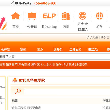
共创会
首页
公开课
E-learning
内训
游学
EMBA
|
步步为赢
共创会
公开课
讲师
ELN
课程包
工具文档
HR活动
资
T培训
销售技巧
积分商城
领导艺术
企业内训
游学
培训商城
股权课程
断
集团
标题
所属
g
·销售工程师招聘要求表
招聘