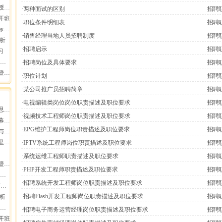
报导
·两种面试的区别
招聘
开班
·职位条件明细表
招聘
会
·销售经理当地人员招聘制度
招聘
分析
·招聘启示
招聘
习
·招聘岗位及具体要求
招聘
员工
·职位计划
招聘
·某公司推广员招聘简章
招聘
·电视编辑类岗位岗位职责描述及职位要求
招聘
增长
·视频技术工程师岗位职责描述及职位要求
招聘
业高
·EPG维护工程师岗位职责描述及职位要求
招聘
断
集团
·IPTV系统工程师岗位职责描述及职位要求
招聘
·系统运维工程师职责描述及职位要求
招聘
员工
·PHP开发工程师职责描述及职位要求
招聘
·招聘系统开发工程师岗位职责描述及职位要求
招聘
动
·招聘Flash开发工程师岗位职责描述及职位要求
招聘
分析
·招聘电子商务运营经理岗位职责描述及职位要求
招聘
开班