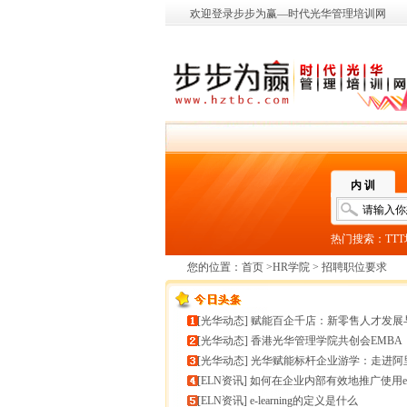
欢迎登录步步为赢—时代光华管理培训网
内 训
热门搜索：
TT
您的位置：
首页
>
HR学院
> 招聘职位要求
[
光华动态
]
赋能百企千店：新零售人才发展与组织能力微诊
[
光华动态
]
香港光华管理学院共创会EMBA
[
光华动态
]
光华赋能标杆企业游学：走进阿里巴巴+绿城管理
[
ELN资讯
]
如何在企业内部有效地推广使用e-learnin
[
ELN资讯
]
e-learning的定义是什么