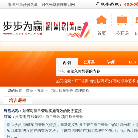
欢迎登录步步为赢—时代光华管理培训网
首页
公开课
E
公开课
讲师
ELN
内 训
热门搜索：
TTT培训
销售技巧
积分商城
领导艺术
您的位置：
首页
>
内训
>
项目质量管理 管理课程
培训课程
课程名称：
如何对项目管理实施有效的财务监控
讲师：
吴春明
课程领域：
项目管理
项目质量管理
帮助学员: 理解项目管理的特点，重新定义财务主管在项目管理中的职能/作用； 
项目成本/进度监控的有效方法； 了解制约理论在项目管理中的作用； 运用项目
标。...