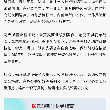
身前辈；按照年龄、家庭、事业三大标准筛选导师，缩短自我
试错周期。商业竞争力，离不开长年累月的持续沉淀。同时补
充朋友圈运营、商务接待标准、内部跨部门协作、合作风险预
判等落地细节，完善全流程商务执行规范。
两天课程全程搭配大量真实商业谈判案例，配套工具简单易
懂，拿来就能直接用。不少学员表示，过去谈单只会纠结价格
拉扯，学完才明白，谈判先要夯实自身战略、做好前期客情铺
垫，DICE客户分层模型、高情商异议化解等方法，能快速打破
谈单僵局。
后续，
光华赋能还会持续推出
大客户精细化运营、高绩效销售
团队搭建、
商务公关实战等系列公开课，
直击企业业务增长各
类痛点，
输出一套可复制、能落地的
实战经营方法论。