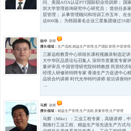
问、美国AITA认证PTT国际职业培训师； 
圳大学管理咨询研究中心研究员； 曾担任多
层管理； 从事管理顾问和培训工作五年、在
达800场； 为韩国著名企业三星集团做过5S咨询
杨华
讲师
擅长领域：
生产流程
,
精益生产管理
,
生产团队管理
,
中层管理
三家远程教育中心班组长课程视频录制选定讲师
大中华区品质论坛召集人 深圳市质量奖专家评
量评审员 中国管理研究院特聘教授 民营经济
经理人研修班特聘专家 香港生产力促进中心精
品班合约讲师 时代光华特约讲师 前沿讲座特
...
马辉
讲师
擅长领域：
精益生产管理
,
生产流程
,
质量管理
,
生产管理
马辉（Mike）：工业工程专家，高级讲师，中
期推行工业工程、精益生产等先进生产方式与