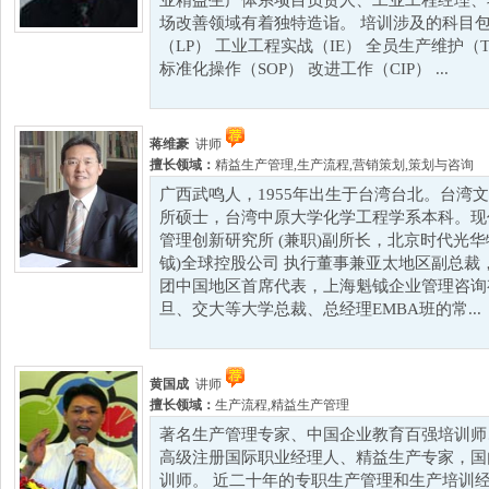
业精益生产体系项目负责人、工业工程经理、
场改善领域有着独特造诣。 培训涉及的科目包
（LP） 工业工程实战（IE） 全员生产维护（
标准化操作（SOP） 改进工作（CIP） ...
蒋维豪
讲师
擅长领域：
精益生产管理
,
生产流程
,
营销策划
,
策划与咨询
广西武鸣人，1955年出生于台湾台北。台湾
所硕士，台湾中原大学化学工程学系本科。现
管理创新研究所 (兼职)副所长，北京时代光华特聘
钺)全球控股公司 执行董事兼亚太地区副总裁，新加坡
团中国地区首席代表，上海魁钺企业管理咨询
旦、交大等大学总裁、总经理EMBA班的常...
黄国成
讲师
擅长领域：
生产流程
,
精益生产管理
著名生产管理专家、中国企业教育百强培训师
高级注册国际职业经理人、精益生产专家，国
训师。 近二十年的专职生产管理和生产培训