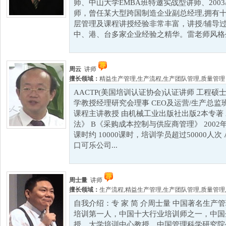
师、中山大学EMBA班特邀实战型讲师、2003
师，曾任某大型跨国制造企业副总经理,拥有十
层管理及课程讲授经验非常丰富，讲授/辅导
中、港、台多家企业经验之精华。雷老师风格生动
周云
讲师
擅长领域：
精益生产管理
,
生产流程
,
生产团队管理
,
质量管理
AACTP(美国培训认证协会)认证讲师 工程硕
学教授经理研究会理事 CEO及运营/生产总监
课程主讲教授 由机械工业出版社出版2本专著
法》 B《采购成本控制与供应商管理》 200
课时约 10000课时，培训学员超过50000人次
口可乐公司...
周士量
讲师
擅长领域：
生产流程
,
精益生产管理
,
生产团队管理
,
质量管理
自我介绍：专 家 简 介周士量 中国著名生
培训第一人，中国十大行业培训师之一，中国
授、大学培训中心教授、中国管理科学研究院