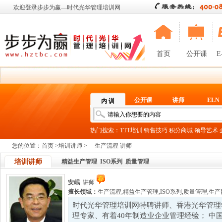
欢迎登录步步为赢—时代光华管理培训网
首页
公开课
E
公开课
讲师
ELN
内 训
热门搜索：
TTT培训
销售技巧
积分商城
领导艺术
您的位置：
首页
>
培训讲师
>
生产流程 讲师
培训讲师
精益生产管理
ISO系列
质量管理
安岷
讲师
擅长领域：
生产流程
,
精益生产管理
,
ISO系列
,
质量管理
,
生产
时代光华管理培训网特聘讲师、香港光华管理
理专家、有着40年制造业企业管理经验； 中