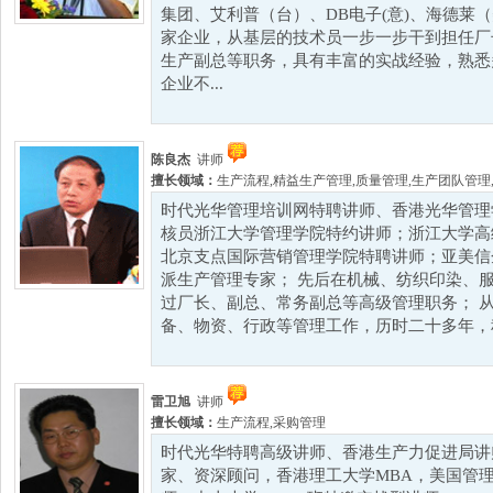
集团、艾利普（台）、DB电子(意)、海德莱
家企业，从基层的技术员一步一步干到担任厂
生产副总等职务，具有丰富的实战经验，熟悉
企业不...
陈良杰
讲师
擅长领域：
生产流程
,
精益生产管理
,
质量管理
,
生产团队管理
时代光华管理培训网特聘讲师、香港光华管理
核员浙江大学管理学院特约讲师；浙江大学高
北京支点国际营销管理学院特聘讲师；亚美信
派生产管理专家； 先后在机械、纺织印染、
过厂长、副总、常务副总等高级管理职务； 
备、物资、行政等管理工作，历时二十多年，积
雷卫旭
讲师
擅长领域：
生产流程
,
采购管理
时代光华特聘高级讲师、香港生产力促进局讲
家、资深顾问，香港理工大学MBA，美国管理