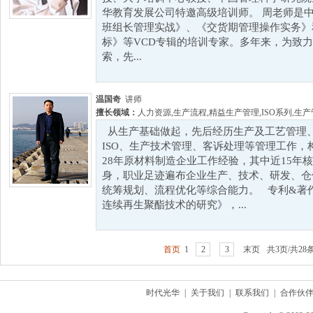
华教育发展公司特邀高级培训师。 周老师是
班组长管理实战》、《交货期管理操作实务》
标》等VCD专辑的培训专家。多年来，为致
索，先...
温国奇
讲师
擅长领域：
人力资源
,
生产流程
,
精益生产管理
,
ISO系列
,
生产
从生产基础做起，先后经历生产及工艺管理
ISO、生产技术管理、客诉处理等管理工作
28年原材料制造企业工作经验，其中近15年
身，职业足迹遍布企业生产、技术、研发、仓
统筹规划、流程优化等综合能力。 专利&著作 
连续再生聚酯技术的研究》，...
首页
1
2
3
末页
共3页/共28
时代光华
|
关于我们
|
联系我们
|
合作伙