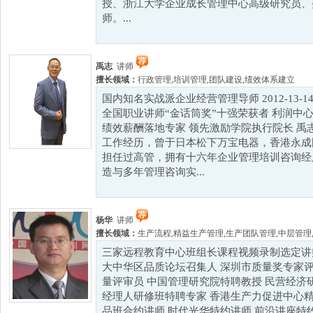
授、浙江大学企业成长管理中心高级研究员、
师。...
禹志
讲师
擅长领域：
行政管理
,
培训管理
,
团队建设
,
绩效体系建立
国内知名实战派企业经营管理导师 2012-13
全国职业讲师“金话筒奖”十强荣获者 利润中
绩效薪酬落地专家 领先激励学院执行院长 禹
工作经历，曾于日本松下万宝电器，香港永成
担任过高管，拥有十六年企业管理培训咨询经
造与多年管理咨询实...
杨华
讲师
擅长领域：
生产流程
,
精益生产管理
,
生产团队管理
,
中层管理
三家远程教育中心班组长课程视频录制选定讲师
大中华区品质论坛召集人 深圳市质量奖专家评
量评审员 中国管理研究院特聘教授 民营经济
经理人研修班特聘专家 香港生产力促进中心精
品班合约讲师 时代光华特约讲师 前沿讲座特