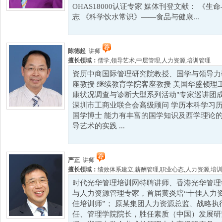
OHAS18000认证专家 媒体刊登文献： 《
志 《科学饮水常识》——食品与健康...
陈德起
讲师
擅长领域：
儒学
,
领导艺术
,
中层管理
,
人力资源
,
培训管理
资历中商国际管理研究院教授、国学与领导力研
座教授 继续教育学院客座教授 美国华盛顿理工
康状况调查与诊断大型系列活动"专家巡讲团
深圳市工商业联合会高级顾问 学历本科学习
国学博士 能力有丰富的国学知识及西学理论的
导艺术的实践 ...
严正
讲师
擅长领域：
绩效体系建立
,
薪酬管理
,
职业心态
,
人力资源
,
培
时代光华管理培训网特聘讲师、香港光华管理
与人力资源管理专家，首届黄炎培“十佳人力资源
佳培训师”； 原某集团人力资源总监、战略
任、管理学院院长，胜任素质（中国）发展研