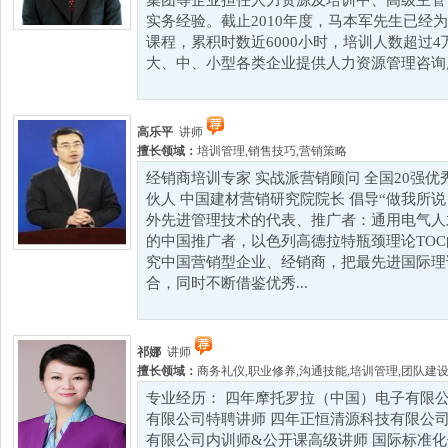
集团等企业担任人力资源及培训中、高级主管
实务经验。截止2010年度，马本军先生已经为
课程，累积时数近6000小时，培训人数超过
大、中、小型各类企业提供人力资源管理咨询服
高乐平
讲师
擅长领域：
培训管理
,
销售技巧
,
营销策略
经销商培训专家 实战派营销顾问 全国20强优
伙人 中国建材营销研究院院长 倡导“做我所说
外先进管理技术的代表、推广者：通用电气人才
的中国推广者，以色列高德拉特瓶颈理论TOC
究中国营销型企业、经销商，把最先进国际理
合，同时不断借鉴优秀...
祁娜
讲师
擅长领域：
商务礼仪
,
职业修养
,
沟通技能
,
培训管理
,
团队建
专业经历： 四年摩托罗拉（中国）电子有限公
有限公司特聘讲师 四年正恒清源科技有限公司
有限公司内训师&公开课高级讲师 国际标准化体系IS