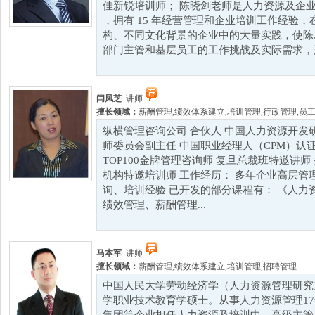
佳新锐培训师； 陈晓剑老师是人力资源及企
，拥有 15 年经营管理和企业培训工作经验
构、不同文化背景的企业中的大量实践，使陈
部门主管和基层员工的工作挑战及实际需求，形成
闫凤芝
讲师
擅长领域：
薪酬管理
,
绩效体系建立
,
培训管理
,
行政管理
,
员
纵横管理咨询公司 合伙人 中国人力资源开发
师委员会副主任 中国职业经理人（CPM）认证特
TOP100金牌管理咨询师 复旦总裁班特邀讲
机构特邀培训师 工作经历： 多年企业高层管
询、培训经验 已开发的部分课程有： 《人力
绩效管理、薪酬管理...
马本军
讲师
擅长领域：
薪酬管理
,
绩效体系建立
,
培训管理
,
招聘管理
中国人民大学劳动经济学（人力资源管理研究
学职业技术教育学硕士。从事人力资源管理1