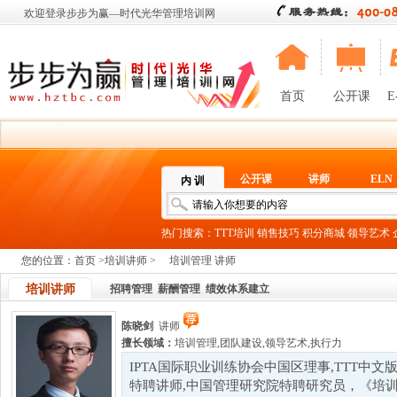
欢迎登录步步为赢—时代光华管理培训网
首页
公开课
E
公开课
讲师
ELN
内 训
热门搜索：
TTT培训
销售技巧
积分商城
领导艺术
您的位置：
首页
>
培训讲师
>
培训管理 讲师
培训讲师
招聘管理
薪酬管理
绩效体系建立
陈晓剑
讲师
擅长领域：
培训管理
,
团队建设
,
领导艺术
,
执行力
IPTA国际职业训练协会中国区理事,TTT中
特聘讲师,中国管理研究院特聘研究员，《培训》