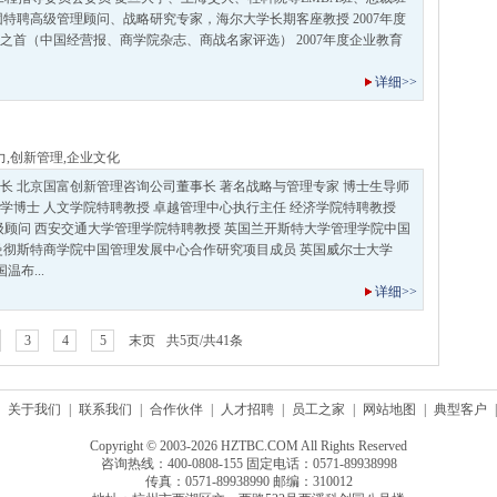
团特聘高级管理顾问、战略研究专家，海尔大学长期客座教授 2007年度
之首（中国经营报、商学院杂志、商战名家评选） 2007年度企业教育
详细>>
力
,
创新管理
,
企业文化
长 北京国富创新管理咨询公司董事长 著名战略与管理专家 博士生导师
法学博士 人文学院特聘教授 卓越管理中心执行主任 经济学院特聘教授
级顾问 西安交通大学管理学院特聘教授 英国兰开斯特大学管理学院中国
曼彻斯特商学院中国管理发展中心合作研究项目成员 英国威尔士大学
温布...
详细>>
3
4
5
末页
共5页/共41条
关于我们
|
联系我们
|
合作伙伴
|
人才招聘
|
员工之家
|
网站地图
|
典型客户
|
Copyright © 2003-2026 HZTBC.COM All Rights Reserved
咨询热线：400-0808-155 固定电话：0571-89938998
传真：0571-89938990 邮编：310012