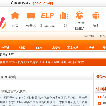
共创会
首页
公开课
E-learning
内训
游学
EMBA
|
步步为赢
共创会
公开课
讲师
ELN
课程包
工具文档
HR活动
资
T培训
销售技巧
积分商城
领导艺术
企业内训
游学
培训商城
股权课程
最新公
管理
商业机密
讲师排
队建设
,
领导艺术
,
执行力
方
会中国区理事,TTT中文版授权导师,时代光华教育集团特聘讲师,中国管理
训》杂志2009200年会中国百佳新锐培训师； 陈晓剑老师是人力资源
范