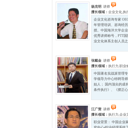
杨克明
讲师
擅长领域：
企业文化
,
执
企业文化咨询专家 O
年管理培训、咨询经历
授。中国海洋大学企业
优秀讲师称号，PTT
业文化体系主创人员之一
张戴金
讲师
擅长领域：
执行力
,
职业
中国著名实战派管理专
学领导力中心特聘导师
始人； 国内顶尖的成
条件执行》、《摆正心
江广营
讲师
擅长领域：
执行力
,
企业
职业背景： 中国企业
究中心•职业经理系统