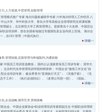
行力
,
人力资源
,
中层管理
,
创新管理
EC管理模式推广专家 海尔问题权威研学专家 六年海尔经理人工作经历 八
 中山大学、华中科技大学、青岛大学等高校企业管理研究生班课程教
管理硕士，北京师范大学工商管理博士。曾获青岛十大名师、中国百位
国际职业培训师，曾在全国各地做过专题报告及企业内训上百场。 海尔企
，在OEC管理（中国式执行...
详细>>
修养
,
管理技能
,
店面管理与终端陈列
,
沟通技能
家 中国员工培训首选教练； 国内公认顶级资深员工培训专家； 清华大
； 北京时代光华管理培训学院特聘讲师； 中国企业“激情工作文化”创
长型企业培训专家； 被业界誉为“亚洲执行天王”； 《无愧于薪》、《无
态干工作》、《执行必须到位》、《多替公司想一想》、《假如...
详细>>
文化
,
企业战略
,
领导艺术
,
营销策略
家联合会、中国企业家协会•职业经理培训专家部副主任 中国职业经理研
工程指导委员会委员 复旦大学、上海交大、社科院等EMBA班、总裁班