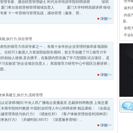
·
光华
销管理专家、通信经营管理硕士 时代光华培训学院特聘讲师 深圳
师 厦门希尔咨前营销管理领域负责人 厦门大学特聘高级讲师 移动
·
谈判
专家 十一年营销与管理实战，感动管理（服务、营...
·
内容
详细>>
系..
·
金税
·
不会
技能
,
执行力
,
综合管理
表性的领导力培训专家之一， 有着十余年的企业管理经验和多项国际
。 任职TCL集团人力资源部副部长期间，曾主导创建了TCL领导力学
组织创始人彼德.圣吉携手，在集团内部实施了学习型团队试点项目， 是
学习实验室”的企业项目负责人； 美国领导力研究中心中国区注册讲师；
...
详细>>
效体系建立
,
执行力
,
流程管理
批认证讲师/顾问 中央人民广播电台直播嘉宾 总裁班特聘教授 上海交通
汇丰商学院特约教授 中国职业经理人中心特聘讲师 精品课程： 《全面运
卓越管理系统与执行力》 《绩效杠杆》 《客户体验管理创造利润神话》
务执行力》 《关键时刻-MOT》 《深度服务营销》...
详细>>