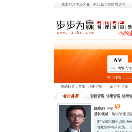
欢迎登录步步为赢—时代光华管理培训网
内 训
热门搜索：
TT
您的位置：
首页
>
培训讲师
>
执行力 讲师
培训讲师
创新管理
信用管理
组织
陈晓剑
讲师
擅长领域：
培训管理
,
团
IPTA国际职业训练协
研究院特聘研究员，《培