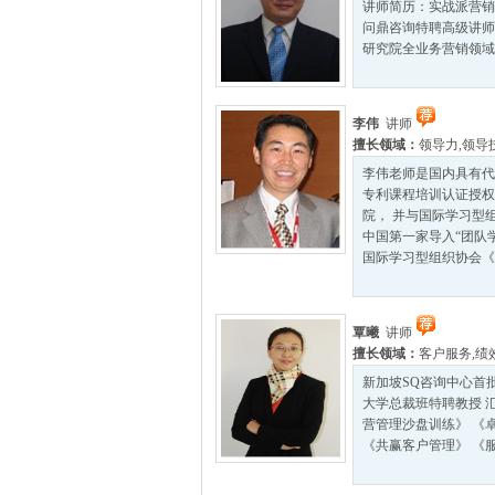
讲师简历：实战派营
问鼎咨询特聘高级讲
研究院全业务营销领域
李伟
讲师
擅长领域：
领导力
,
领导
李伟老师是国内具有代
专利课程培训认证授权
院， 并与国际学习型
中国第一家导入“团队
国际学习型组织协会《团
覃曦
讲师
擅长领域：
客户服务
,
绩
新加坡SQ咨询中心首
大学总裁班特聘教授 
营管理沙盘训练》 《
《共赢客户管理》 《服