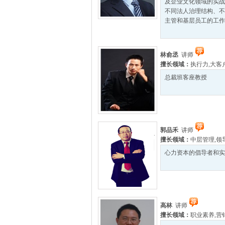
及企业文化领域的实战
不同法人治理结构、不
主管和基层员工的工作挑
林俞丞
讲师
擅长领域：
执行力
,
大客
总裁班客座教授 上
郭品禾
讲师
擅长领域：
中层管理
,
领
心力资本的倡导者和实
高林
讲师
擅长领域：
职业素养
,
营