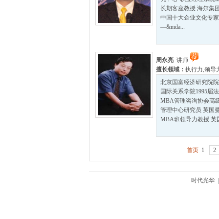
长期客座教授 海尔集
中国十大企业文化专家
—&mda...
周永亮
讲师
擅长领域：
执行力
,
领导
北京国富经济研究院院
国际关系学院1995届
MBA管理咨询协会高
管理中心研究员 英国
MBA班领导力教授 英国
首页
1
2
时代光华
|