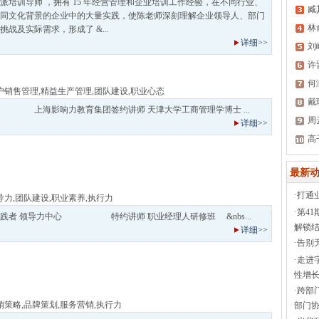
派培训导师 ，拥有 15 年经营管理和企业培训工作经验，在不同行业、
臧
同文化背景的企业中的大量实践，使陈老师深刻理解企业领导人、部门
林
战及实际需求，形成了 &...
详细>>
刘
许
何
户销售管理
,
精益生产管理
,
团队建设
,
职业心态
戴
海影响力教育集团签约讲师 天津大学工商管理学博士 ...
周
详细>>
高
最新动
·
打通
导力
,
团队建设
,
职业素养
,
执行力
·
第4
践者 领导力中心 特约讲师 职业经理人研修班 &nbs...
解锁结
详细>>
·
告别
·
走进
性增长
·
跨部
销策略
,
品牌策划
,
服务营销
,
执行力
部门协