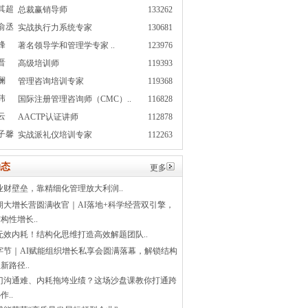
其超
总裁赢销导师
133262
俞丞
实战执行力系统专家
130681
峰
著名领导学和管理学专家 ..
123976
晋
高级培训师
119393
澜
管理咨询培训专家
119368
玮
国际注册管理咨询师（CMC）..
116828
云
AACTP认证讲师
112878
子馨
实战派礼仪培训专家
112263
态
更多
业财壁垒，靠精细化管理放大利润..
1期大增长营圆满收官｜AI落地+科学经营双引擎，
构性增长..
无效内耗！结构化思维打造高效解题团队..
字节｜AI赋能组织增长私享会圆满落幕，解锁结构
新路径..
门沟通难、内耗拖垮业绩？这场沙盘课教你打通跨
作..