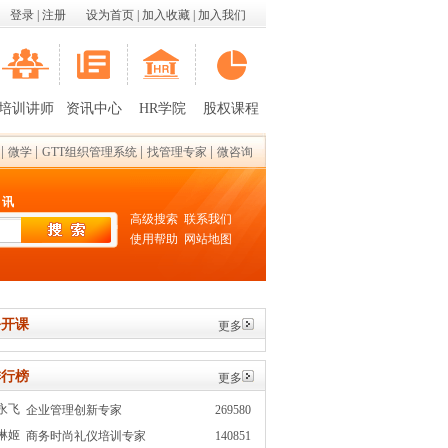
登录
|
注册
设为首页
|
加入收藏
|
加入我们
培训讲师
资讯中心
HR学院
股权课程
|
|
|
|
微学
GTT组织管理系统
找管理专家
微咨询
 讯
高级搜索
联系我们
使用帮助
网站地图
开课
更多
行榜
更多
永飞
企业管理创新专家
269580
琳姬
商务时尚礼仪培训专家
140851