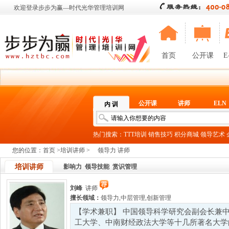
欢迎登录步步为赢—时代光华管理培训网
首页
公开课
E
公开课
讲师
ELN
内 训
热门搜索：
TTT培训
销售技巧
积分商城
领导艺术
您的位置：
首页
>
培训讲师
>
领导力 讲师
培训讲师
影响力
领导技能
赏识管理
刘峰
讲师
擅长领域：
领导力
,
中层管理
,
创新管理
【学术兼职】 中国领导科学研究会副会长兼
工大学、中南财经政法大学等十几所著名大学的