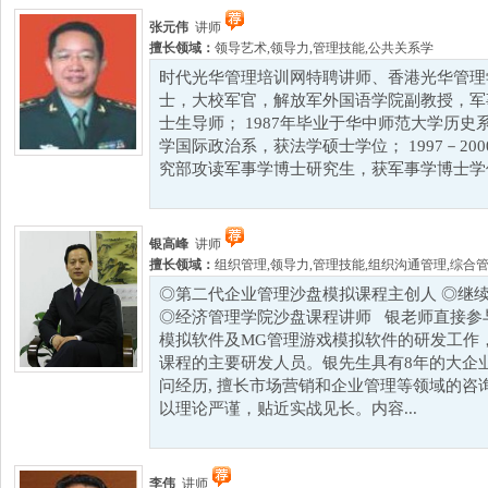
张元伟
讲师
擅长领域：
领导艺术
,
领导力
,
管理技能
,
公共关系学
时代光华管理培训网特聘讲师、香港光华管理
士，大校军官，解放军外国语学院副教授，军
士生导师； 1987年毕业于华中师范大学历
学国际政治系，获法学硕士学位； 1997－2
究部攻读军事学博士研究生，获军事学博士学位。
银高峰
讲师
擅长领域：
组织管理
,
领导力
,
管理技能
,
组织沟通管理
,
综合
◎第二代企业管理沙盘模拟课程主创人 ◎继
◎经济管理学院沙盘课程讲师 银老师直接参
模拟软件及MG管理游戏模拟软件的研发工作
课程的主要研发人员。银先生具有8年的大企
问经历, 擅长市场营销和企业管理等领域的咨
以理论严谨，贴近实战见长。内容...
李伟
讲师