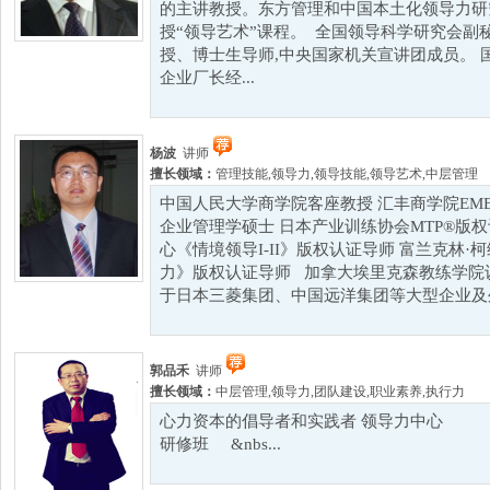
的主讲教授。东方管理和中国本土化领导力研
授“领导艺术”课程。 全国领导科学研究会副
授、博士生导师,中央国家机关宣讲团成员。 国
企业厂长经...
杨波
讲师
擅长领域：
管理技能
,
领导力
,
领导技能
,
领导艺术
,
中层管理
中国人民大学商学院客座教授 汇丰商学院EM
企业管理学硕士 日本产业训练协会MTP®版
心《情境领导I-II》版权认证导师 富兰克林
力》版权认证导师 加拿大埃里克森教练学院
于日本三菱集团、中国远洋集团等大型企业及外
郭品禾
讲师
擅长领域：
中层管理
,
领导力
,
团队建设
,
职业素养
,
执行力
心力资本的倡导者和实践者 领导力中
研修班 &nbs...