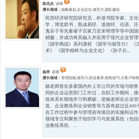
陈兆杰
讲师
擅长领域：
战略规划
,
企业定位
,
领导力
,
团队建设
民营经济研究院研究员，朴道书院专家、文化
学，博览群书，熟读易经、道德经、论语、庄
鬼谷子等先秦诸子百家乃至宋明理学等中国国
精髓，并成功将其融入并应用于现代企业管理
《国学商战》系列课程 《国学与领导力》 《
术》 《国学精粹与企业文化》 《孙子兵...
杨亭
讲师
擅长领域：
管理技能
,
领导力
,
职业素养
,
销售技巧
,
大客户销
杨老师曾在多家国内外上市公司的市场与销售
同的企业运营部门工作过，在职工作期间，接
练体系长期地学习和磨砺，使杨老师在企业管
造、企业教练和企业销售等方面有超过近40
在工作过程中参与管理咨询项目的实施和运作
领域专注和聚焦于组织学习与发展系统（包括
业教练系统、...