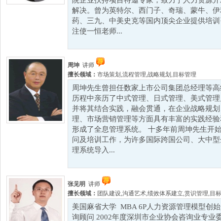
院企业扶持项目特邀专家，致力于人力资源开
解决。曾为英特尔、西门子、奇瑞、蒙牛、伊
药、三九、中美史克等国内顶尖企业提供培训
注使一恒老师...
周坤
讲师
擅长领域：
市场策划
,
流程管理
,
战略规划
,
目标管理
周坤先生曾担任数家上市公司集团总经理等高
历程中亲历了中式管理、日式管理、美式管理
并将其结合实践，融会贯通，在企业战略规划
理、市场营销管理等方面具有丰富的实践经验
形成了全息管理系统。 十多年前周坤先生开
问及培训工作，为许多国际跨国公司、大中型
理系统导入...
张见明
讲师
擅长领域：
团队建设
,
沟通艺术
,
绩效体系建立
,
赏识管理
,
目
美国麻省大学 MBA 6P人力资源管理模型创始
询顾问 2002年度深圳市企业协会咨询业专业