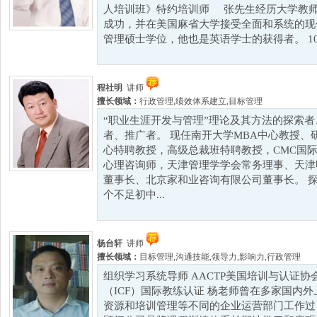
人培训班》特约培训师 张先生经历大学教
成功，并在美国麻省大学接受全面和系统的现
管理硕士学位，他也是英语学士的获得者。 10余
程社明
讲师
擅长领域：
行政管理
,
绩效体系建立
,
目标管理
“职业生涯开发与管理”理论及其方法的探索
者、推广者。 现任南开大学MBA中心教授、
心特聘教授，高级总裁班特聘教授，CMC国
心理咨询师，天津管理学学会常务理事、天津
董事长、北京家和业咨询有限公司董事长。 探索
个不足初中...
杨台轩
讲师
擅长领域：
目标管理
,
沟通技能
,
领导力
,
影响力
,
行政管理
组织学习系统导师 AACTP美国培训与认证协
（ICF）国际教练认证 杨老师曾在多家国内
资源和培训管理等不同的企业运营部门工作过