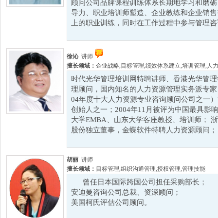
顾问公司品牌课程训练体系长期地学习和磨砺
导力、职业培训师塑造、企业教练和企业销售
上的职业训练，同时在工作过程中参与管理咨询
徐沁
讲师
擅长领域：
企业战略
,
目标管理
,
绩效体系建立
,
培训管理
,
人
时代光华管理培训网特聘讲师、香港光华管理
理顾问，国内知名的人力资源管理实务派专家
04年度十大人力资源专业咨询顾问公司之一）
创始人之一；2004年11月被评为中国最具影
大学EMBA、山东大学客座教授、培训师； 
股份独立董事，金蝶软件特聘人力资源顾问； 在
胡丽
讲师
擅长领域：
目标管理
,
组织沟通管理
,
授权管理
,
管理技能
曾任日本国际跨国公司担任采购部长；
安迪曼咨询公司总裁、资深顾问；
美国柯氏评估公司顾问。