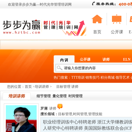
欢迎登录步步为赢—时代光华管理培训网
首页
公开课
E
公开课
讲师
ELN
内 训
热门搜索：
TTT培训
销售技巧
积分商城
领导艺术
您的位置：
首页
>
培训讲师
>
目标管理 讲师
培训讲师
细节管理
量化管理
时间管理
罗澜
讲师
擅长领域：
目标管理
,
时间管理
,
管理技能
职业经理训练中心特聘老师 浙江大学继教训练
人研究中心特聘讲师 美国国际教练联合会(IC