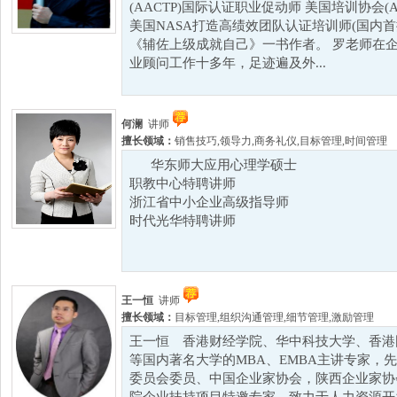
(AACTP)国际认证职业促动师 美国培训协会(
美国NASA打造高绩效团队认证培训师(国内首
《辅佐上级成就自己》一书作者。 罗老师在
业顾问工作十多年，足迹遍及外...
何澜
讲师
擅长领域：
销售技巧
,
领导力
,
商务礼仪
,
目标管理
,
时间管理
华东师大应用心理学硕士
职教中心特聘讲师
浙江省中小企业高级指导师
时代光华特聘讲师
王一恒
讲师
擅长领域：
目标管理
,
组织沟通管理
,
细节管理
,
激励管理
王一恒 香港财经学院、华中科技大学、香港
等国内著名大学的MBA、EMBA主讲专家，
委员会委员、中国企业家协会，陕西企业家协