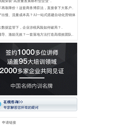
赋能荣获“高质量发展标杆型企业”..
不再靠降价！这套商务博弈法，直接拿下大客户..
产出慢、流量成本高？AI一站式搭建自动化营销体
大数据监管下，企业涉税风险如何破局？..
辅导、激励无效？一套落地方法打造高绩效团队..
申请链接