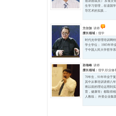
巡讲团成员 广东省文
生学习管理，在读国学
导艺术的实践 ...
方尔加
讲师
擅长领域：
儒学
时代光华管理培训网特
学士学位； 1985年
于中国人民大学哲学系
孙海峰
讲师
擅长领域：
儒学
,
职业修
70年生，91年毕业
其中从事培训讲师八年
将以前的理论运用到实
育，健康等）都取得相
人教练； 外资企业集团