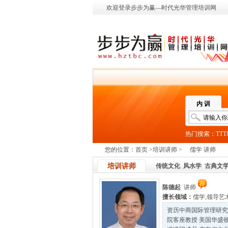
欢迎登录步步为赢—时代光华管理培训网
内 训
热门搜索：
TT
您的位置：
首页
>
培训讲师
>
儒学 讲师
培训讲师
传统文化
风水学
古典文
陈德起
讲师
擅长领域：
儒学
,
领导艺
资历中商国际管理研究
院客座教授 美国华盛顿