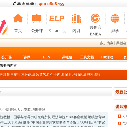
共创会
首页
公开课
E-learning
内训
游学
EMBA
|
步步为赢
共创会
公开课
讲师
ELN
课程包
工具文档
HR活动
资
T培训
销售技巧
积分商城
领导艺术
企业内训
游学
培训商城
股权课程
最新公
学
讲师排
术
,
中层管理
,
人力资源
,
培训管理
方
院教授、国学与领导力研究所所长 经济学院MBA客座教授 继续教育学
理工大学MBA 讲师 "中国企业健康状况调查与诊断大型系列活动"专家
范