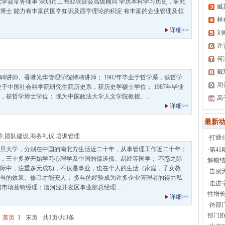
化学会常务理事 深圳市工商业联合会高级顾问 学历本科学习历史，研究
臧
博士 能力有丰富的国学知识及西学理论的积淀 有丰富的企业管理及领
林
详细>>
刘
许
何
戴
聘讲师、香港光华管理学院特聘讲师； 1982年毕业于哲学系，获哲学
周
毕业于中国社会科学院研究生院历史系，获历史学硕士学位； 1987年毕业
，获哲学博士学位； 现为中国政法大学人文学院教授。...
高
详细>>
最新动
养
,
团队建设
,
商务礼仪
,
培训管理
·
打通
于复旦大学，分别在中国的南北方生活近二十年，从事管理工作近二十年；
·
第4
，三十多岁开始学习心理学及中国的儒道佛、易经等国学； 不惑之际
解锁结
际中，注重多元成功，不仅是事业，也在个人的生活（家庭，子女教
·
告别
当的效果。修己才能安人； 多年的经验成为许多企业管理者的得力私
·
走进
市场营销经理；漕河泾开发区事业部总经理...
性增长
详细>>
·
跨部
部门协
首页
1
末页
共1页/共3条