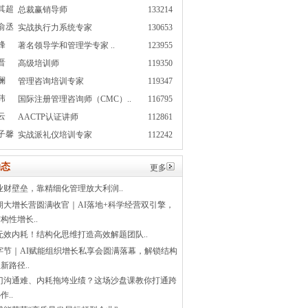
其超
总裁赢销导师
133214
俞丞
实战执行力系统专家
130653
峰
著名领导学和管理学专家 ..
123955
晋
高级培训师
119350
澜
管理咨询培训专家
119347
玮
国际注册管理咨询师（CMC）..
116795
云
AACTP认证讲师
112861
子馨
实战派礼仪培训专家
112242
态
更多
业财壁垒，靠精细化管理放大利润..
1期大增长营圆满收官｜AI落地+科学经营双引擎，
构性增长..
无效内耗！结构化思维打造高效解题团队..
字节｜AI赋能组织增长私享会圆满落幕，解锁结构
新路径..
门沟通难、内耗拖垮业绩？这场沙盘课教你打通跨
作..