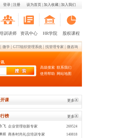
登录
|
注册
设为首页
|
加入收藏
|
加入我们
培训讲师
资讯中心
HR学院
股权课程
|
|
|
|
微学
GTT组织管理系统
找管理专家
微咨询
 讯
高级搜索
联系我们
使用帮助
网站地图
开课
更多
行榜
更多
永飞
企业管理创新专家
269524
琳姬
商务时尚礼仪培训专家
140818