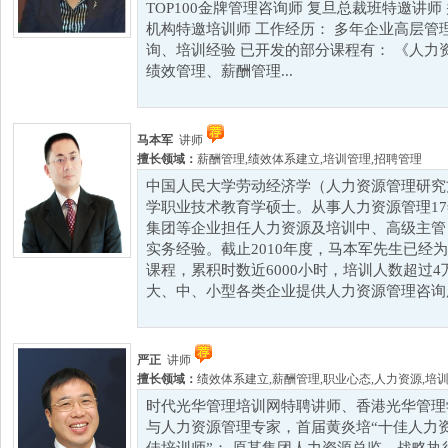
TOP100金牌管理咨询师 复旦总裁班特邀讲
机构特邀培训师 工作经历： 多年企业高层管
询、培训经验 已开发的部分课程有： 《人力
绩效管理、薪酬管理...
马本军
讲师
擅长领域：
薪酬管理
,
绩效体系建立
,
培训管理
,
招聘管理
中国人民大学劳动经济学（人力资源管理研究
学职业技术教育学硕士。从事人力资源管理1
集团等企业担任人力资源及培训中、高级主管
实务经验。截止2010年度，马本军先生已经为
课程，累积时数近6000小时，培训人数超过
大、中、小型各类企业提供人力资源管理咨询服
严正
讲师
擅长领域：
绩效体系建立
,
薪酬管理
,
职业心态
,
人力资源
,
培
时代光华管理培训网特聘讲师、香港光华管理
与人力资源管理专家，首届黄炎培“十佳人力资源