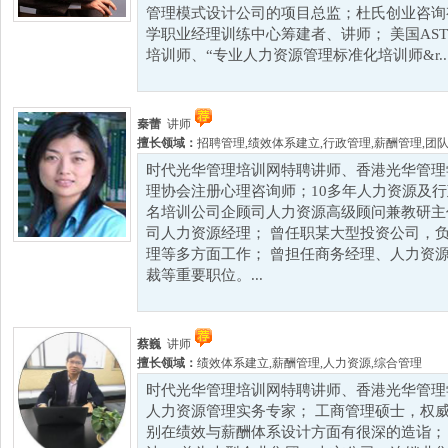
管理模式设计公司的项目总监；杜氏创业咨询
学职业经理训练中心筹建者、讲师； 美国AST
培训师、“专业人力资源管理标准化培训师&r..
秦蕾
讲师
擅长领域：
招聘管理
,
绩效体系建立
,
行政管理
,
薪酬管理
,
团
时代光华管理培训网特聘讲师、香港光华管理
理协会注册心理咨询师；10多年人力资源及行
名培训公司企顾司人力资源高级顾问兼教研主
司人力资源经理； 曾任职某大型投资公司，
理等多方面工作； 曾担任商务经理、人力资
裁等重要职位。...
蔡巍
讲师
擅长领域：
绩效体系建立
,
薪酬管理
,
人力资源
,
综合管理
时代光华管理培训网特聘讲师、香港光华管理
人力资源管理实务专家； 工商管理硕士，权威
别在绩效与薪酬体系设计方面有很深的造诣；