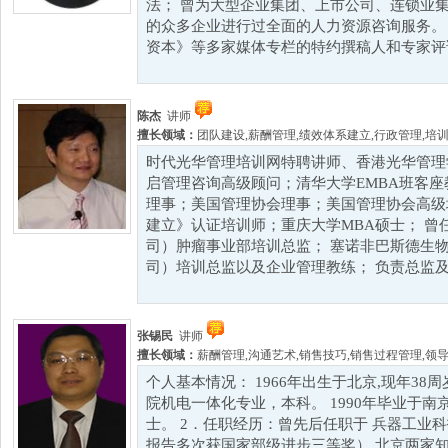
法； 曾为大型企业集团、上市公司、连锁业
的众多企业进行过全面的人力资源咨询服务。
资本》等多家媒体专栏的特约撰稿人和专家评论员
陈杰
讲师
擅长领域：
团队建设
,
薪酬管理
,
绩效体系建立
,
行政管理
,
培
时代光华管理培训网特聘讲师、香港光华管理
启管理咨询高级顾问；清华大学EMBA班客座
理事；美国管理协会理事；美国管理协会高级培训
建立》认证培训师；重庆大学MBA硕士； 曾
司）肿瘤事业部培训总监； 塞诺非巴斯德生
司）培训总监以及企业管理教练； 负责总监及.
张锡民
讲师
擅长领域：
薪酬管理
,
沟通艺术
,
销售技巧
,
销售过程管理
,
领
个人基本情况： 1966年出生于北京,现年38周
院机电一体化专业，本科。 1990年毕业于
士。 2．任职经历：曾先后任职于 兵器工业
报告多次获国家部级进步三等奖） 北京两家