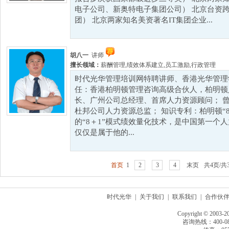
电子公司、新奥特电子集团公司） 北京台资
团） 北京两家知名美资著名IT集团企业...
胡八一
讲师
擅长领域：
薪酬管理
,
绩效体系建立
,
员工激励
,
行政管理
时代光华管理培训网特聘讲师、香港光华管理
任：香港柏明顿管理咨询高级合伙人，柏明顿
长、广州公司总经理、首席人力资源顾问； 
杜邦公司人力资源总监； 知识专利：柏明顿“
的“8＋1”模式绩效量化技术，是中国第一个
仅仅是属于他的...
首页
1
2
3
4
末页
共4页/共
时代光华
|
关于我们
|
联系我们
|
合作伙
Copyright © 2003-2
咨询热线：400-080