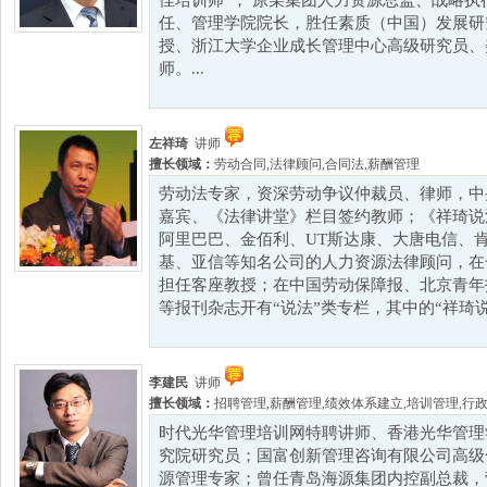
佳培训师”； 原某集团人力资源总监、战略
任、管理学院院长，胜任素质（中国）发展研
授、浙江大学企业成长管理中心高级研究员、
师。...
左祥琦
讲师
擅长领域：
劳动合同
,
法律顾问
,
合同法
,
薪酬管理
劳动法专家，资深劳动争议仲裁员、律师，中
嘉宾、《法律讲堂》栏目签约教师；《祥琦说
阿里巴巴、金佰利、UT斯达康、大唐电信、
基、亚信等知名公司的人力资源法律顾问，在
担任客座教授；在中国劳动保障报、北京青年
等报刊杂志开有“说法”类专栏，其中的“祥琦说.
李建民
讲师
擅长领域：
招聘管理
,
薪酬管理
,
绩效体系建立
,
培训管理
,
行
时代光华管理培训网特聘讲师、香港光华管理
究院研究员；国富创新管理咨询有限公司高级
源管理专家；曾任青岛海源集团内控副总裁，