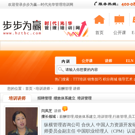
欢迎登录步步为赢—时代光华管理培训网
首页
公开课
E
公开课
讲师
ELN
内 训
热门搜索：
TTT培训
销售技巧
积分商城
领导艺术
您的位置：
首页
>
培训讲师
>
薪酬管理 讲师
培训讲师
招聘管理
绩效体系建立
培训管理
闫凤芝
讲师
擅长领域：
薪酬管理
,
绩效体系建立
,
培训管理
,
行政管理
,
员
纵横管理咨询公司 合伙人 中国人力资源开发
师委员会副主任 中国职业经理人（CPM）认证特