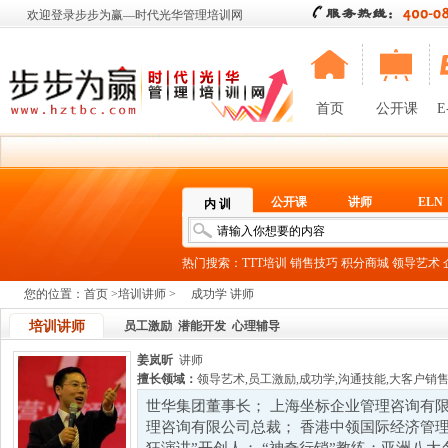
欢迎登录步步为赢—时代光华管理培训网
首页
公开课
E
公开课
讲师
ELN
内 训
热门搜索：
TTT培训
销售技巧
积分商城
领导艺术
您的位置：
首页
>
培训讲师
>
成功学 讲师
培训讲师
员工激励
潜能开发
心理辅导
姜岚昕
讲师
擅长领域：
领导艺术
,
员工激励
,
成功学
,
沟通技能
,
大客户销
世华集团董事长； 上海坐标企业管理咨询有限
理咨询有限公司总裁； 香港中领国际经济管理