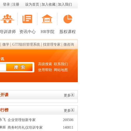
登录
|
注册
设为首页
|
加入收藏
|
加入我们
培训讲师
资讯中心
HR学院
股权课程
|
|
|
|
微学
GTT组织管理系统
找管理专家
微咨询
 讯
高级搜索
联系我们
使用帮助
网站地图
开课
更多
行榜
更多
永飞
企业管理创新专家
269506
琳姬
商务时尚礼仪培训专家
140811