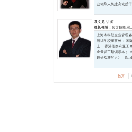
业领导人构建高素质干部
袁文龙
讲师
擅长领域：
领导技能
,
员
上海杰科勒企业管理咨
培训学校董事长； 国
士； 香港维多利亚工商
企业员工培训读本； 
最受欢迎的人》—&mdash
首页