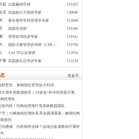
其超
总裁赢销导师
133202
俞丞
实战执行力系统专家
130646
峰
著名领导学和管理学专家 ..
123948
晋
高级培训师
119346
澜
管理咨询培训专家
119342
玮
国际注册管理咨询师（CMC）..
116794
云
AACTP认证讲师
112856
子馨
实战派礼仪培训专家
112234
态
更多
业财壁垒，靠精细化管理放大利润..
1期大增长营圆满收官｜AI落地+科学经营双引擎，
构性增长..
无效内耗！结构化思维打造高效解题团队..
字节｜AI赋能组织增长私享会圆满落幕，解锁结构
新路径..
门沟通难、内耗拖垮业绩？这场沙盘课教你打通跨
作..