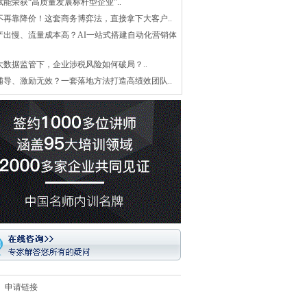
赋能荣获“高质量发展标杆型企业”..
不再靠降价！这套商务博弈法，直接拿下大客户..
产出慢、流量成本高？AI一站式搭建自动化营销体
大数据监管下，企业涉税风险如何破局？..
辅导、激励无效？一套落地方法打造高绩效团队..
申请链接