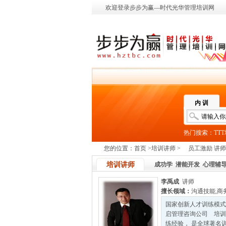
欢迎登录步步为赢—时代光华管理培训网
内 训
热门搜索：
TT
您的位置：
首页
>
培训讲师
>
员工激励 讲师
培训讲师
成功学
潜能开发
心理辅
李禹成
讲师
擅长领域：
沟通技能
,
商
国家创新人才训练模式
启管理咨询公司 培训
练经验， 是全球著名