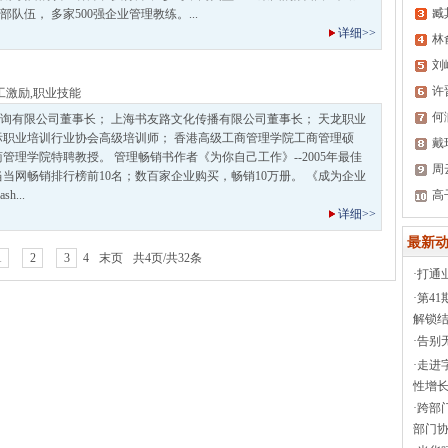
臧
队伍， 多家500强企业管理教练。...
详细>>
林
刘
许
工激励
,
职业技能
何
询有限公司董事长； 上海书友路文化传播有限公司董事长； 天龙职业
际职业培训行业协会高级培训师； 香港高级工商管理学院工商管理硕
戴
管理学院特聘教授。 管理畅销书作者《为你自己工作》--2005年最佳
周
当当网畅销排行榜前10名；数百家企业购买，畅销10万册。 《成为企业
...
高
详细>>
最新动
1
2
3
4
末页
共4页/共32条
·
打通
·
第4
解锁结
·
告别
·
走进
性增长
·
跨部
部门协