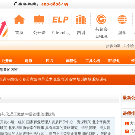
共创会
首页
公开课
E-learning
内训
游学
EMBA
|
步步为赢
共创会
公开课
讲师
ELN
课程包
工具文档
HR活动
资
T培训
销售技巧
积分商城
领导艺术
企业内训
游学
培训商城
股权课程
最新公
导
讲师排
务礼仪
,
员工激励
,
中层管理
,
管理技能
开发小组 组长 国家职业经理人资质评价中心 资深顾问 北京华奕天
方
顾问 北美培训协会常任理事 具有丰富的策略研究、组织管理、成人训
范
训练项目的认证讲师和执行师， 参与不同类型企业集团的战略， 帮助企