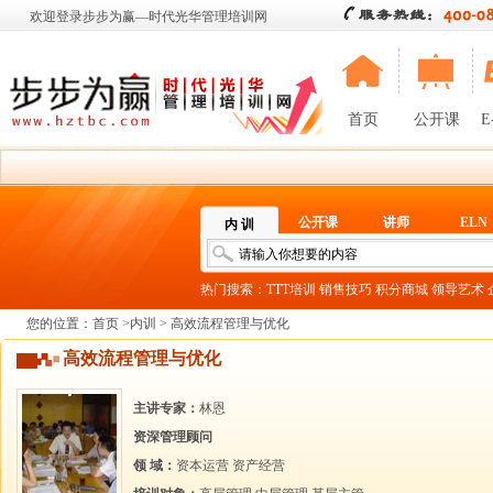
欢迎登录步步为赢—时代光华管理培训网
首页
公开课
E
公开课
讲师
ELN
内 训
热门搜索：
TTT培训
销售技巧
积分商城
领导艺术
您的位置：
首页
>
内训
> 高效流程管理与优化
高效流程管理与优化
主讲专家：
林恩
资深管理顾问
领 域：
资本运营
资产经营