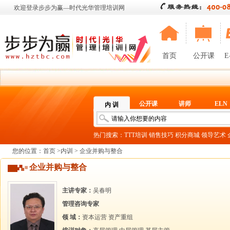
欢迎登录步步为赢—时代光华管理培训网
首页
公开课
E
公开课
讲师
ELN
内 训
热门搜索：
TTT培训
销售技巧
积分商城
领导艺术
您的位置：
首页
>
内训
> 企业并购与整合
企业并购与整合
主讲专家：
吴春明
管理咨询专家
领 域：
资本运营
资产重组