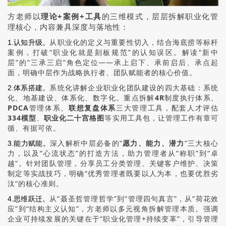
方老师以
理论+案例+工具
的三维模式，层层拆解职业化管
理核心，内容兼具深度与落地性：
从职业化的定义与重要性切入，结合海底捞等标杆
1.认知升级。
案例，打破“职业化就是刻板规范”的认知误区。解读“新中
层”的“三承三启”角色定位——承上启下、承前启后、承点起
面，明确中层作为战略执行者、团队赋能者的核心价值。
系统化讲解企业职业化团队建设的四大基础：系统
2.体系搭建。
化、地基建设、体系化、数字化。重点拆解
4R
制度执行体系、
PDCA
管理体系、
联想复盘体系
三大管理工具，配套人才评估
334模型
、
职业化二十宫格图
等实用工具包，让管理工作有章可
循、有据可依。
深入解析中层必备的“
愿力、能力、潜力
”三大核心
3.能力赋能。
力，以及“心流状态”的打造方法，助力管理者从“称职”到“卓
越”。针对团队管理，分享员工分类管理、关键客户维护、决策
制定等实战技巧，明确“优秀管理者既要以人为本，也要优胜劣
汰”的核心准则。
从“聂圣哲管理哲学”到“管理四句真言”，从“荷花效
4.思维跃迁。
应”到“结构主义认知”，方老师以多元视角拆解管理本质。强调
企业可持续发展的关键在于“职业化管理+持续变革”，引导管理