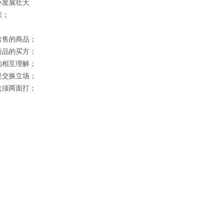
小发展壮大
张；
出售的商品；
商品的买方；
的相互理解；
是交换立场；
盘须两面打；