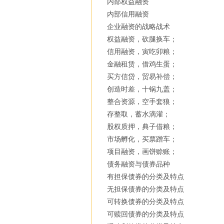
内部权益融资
内部信用融资
企业融资的战略战术
权益融资，砍腿换车；
信用融资，寅吃卯粮；
金融租赁，借鸡生蛋；
买方信贷，贸易补偿；
创造时差，十锅九盖；
整合资源，空手套狼；
存整取，蓄水滴灌；
股权质押，典子借粮；
市场孵化，买票蹭车；
项目融资，画饼赊账；
债务融资与债券品种
有担保债券的分类及特点
无担保债券的分类及特点
可转换债券的分类及特点
可赎回债券的分类及特点