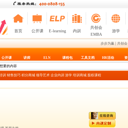
共创会
首页
公开课
E-learning
内训
游学
EMBA
|
步步为赢
共创会
公开课
讲师
ELN
课程包
工具文档
HR活动
资
T培训
销售技巧
积分商城
领导艺术
企业内训
游学
培训商城
股权课程