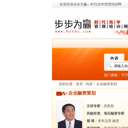
欢迎登录步步为赢—时代光华管理培训网
内 训
热门搜索：
TT
您的位置：
首页
>
内训
> 企业融资策划
企业融资策划
主讲专家：
房西苑
风险投资、项目融资专家
领 域：
资本运营
融资