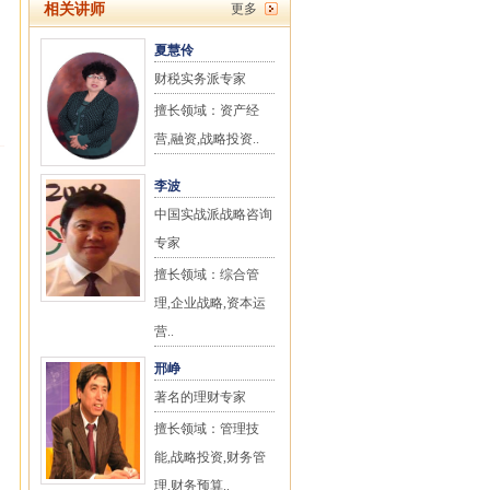
相关讲师
更多
夏慧伶
财税实务派专家
擅长领域：资产经
营,融资,战略投资..
李波
中国实战派战略咨询
专家
擅长领域：综合管
理,企业战略,资本运
营..
邢峥
著名的理财专家
擅长领域：管理技
能,战略投资,财务管
理,财务预算..