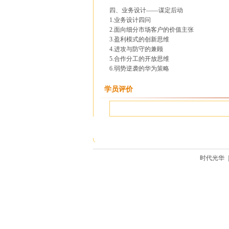
四、业务设计——谋定后动
1.业务设计四问
2.面向细分市场客户的价值主张
3.盈利模式的创新思维
4.进攻与防守的兼顾
5.合作分工的开放思维
6.弱势逆袭的华为策略
学员评价
时代光华
|