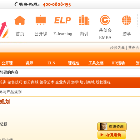
共创会
首页
公开课
E-learning
内训
游学
EMBA
|
步步为赢
共创会
公开课
讲师
ELN
课程包
工具文档
HR活动
资
T培训
销售技巧
积分商城
领导艺术
企业内训
游学
培训商城
股权课程
战略与产品规划
规划
总裁