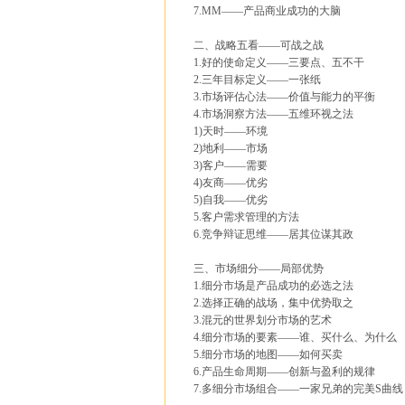
7.MM——产品商业成功的大脑
二、战略五看——可战之战
1.好的使命定义——三要点、五不干
2.三年目标定义——一张纸
3.市场评估心法——价值与能力的平衡
4.市场洞察方法——五维环视之法
1)天时——环境
2)地利——市场
3)客户——需要
4)友商——优劣
5)自我——优劣
5.客户需求管理的方法
6.竞争辩证思维——居其位谋其政
三、市场细分——局部优势
1.细分市场是产品成功的必选之法
2.选择正确的战场，集中优势取之
3.混元的世界划分市场的艺术
4.细分市场的要素——谁、买什么、为什么
5.细分市场的地图——如何买卖
6.产品生命周期——创新与盈利的规律
7.多细分市场组合——一家兄弟的完美S曲线