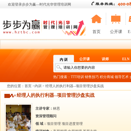
欢迎登录步步为赢—时代光华管理培训网
首页
公开课
E
公开课
讲师
ELN
内 训
热门搜索：
TTT培训
销售技巧
积分商城
领导艺术
您的位置：
首页
>
内训
> 经理人的执行利器--项目管理沙盘实战
经理人的执行利器--项目管理沙盘实战
主讲专家：
林恩
资深管理顾问
领 域：
项目管理
项目进度管理