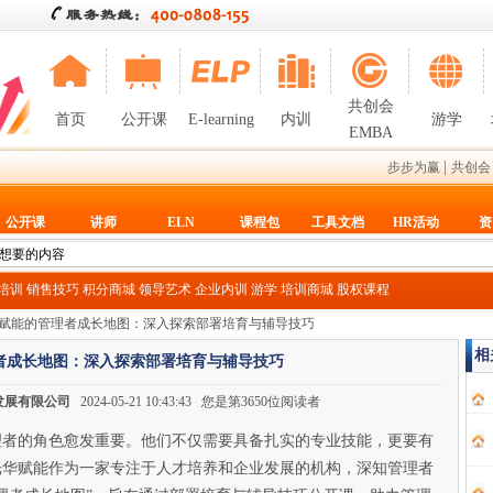
共创会
首页
公开课
E-learning
内训
游学
EMBA
|
步步为赢
共创会
公开课
讲师
ELN
课程包
工具文档
HR活动
资
T培训
销售技巧
积分商城
领导艺术
企业内训
游学
培训商城
股权课程
华赋能的管理者成长地图：深入探索部署培育与辅导技巧
相
者成长地图：深入探索部署培育与辅导技巧
发展有限公司
2024-05-21 10:43:43 您是第3650位阅读者
理者的角色愈发重要。他们不仅需要具备扎实的专业技能，更要有
光华赋能作为一家专注于人才培养和企业发展的机构，深知管理者