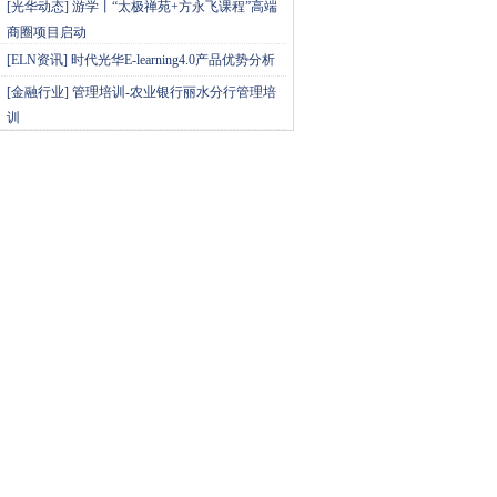
[
光华动态
]
游学丨“太极禅苑+方永飞课程”高端
商圈项目启动
[
ELN资讯
]
时代光华E-learning4.0产品优势分析
[
金融行业
]
管理培训-农业银行丽水分行管理培
训