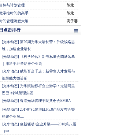
目标与计划管理
陈龙
做掌控时间的高手
陈龙
时间管理流程大纲
高子馨
日点击排行
[
光华动态
]
第29期光华大增长营：升级战略思
维，加速企业增长
[
光华动态
]
《科学经营》新书私董会圆满落幕
｜用科学经营助推企业高
[
光华动态
]
赋能百企千店：新零售人才发展与
组织能力微诊断
[
光华动态
]
光华赋能标杆企业游学：走进阿里
巴巴+绿城管理集团
[
光华动态
]
香港光华管理学院共创会EMBA
[
光华动态
]
2017时代光华ELP5.0产品发布会暨
构建企业员工
[
光华动态
]
创新驱动•企业升级——2016第八届
（中