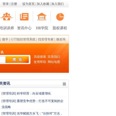
登录
|
注册
设为首页
|
加入收藏
|
加入我们
培训讲师
资讯中心
HR学院
股权课程
|
|
|
|
微学
GTT组织管理系统
找管理专家
微咨询
 讯
高级搜索
联系我们
使用帮助
网站地图
关资讯
[
管理培训
]
科学经营：向全域要增长
[
管理培训
]
重塑竞争优势：打造不可复制的企
业战略
[
管理培训
]
光华赋能方永飞：“分拆对”方法，