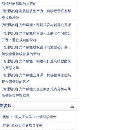
引领战略解码与执行的
[
管理培训
]
发展新质生产力，科学经营底座帮
您提质增效！
[
管理培训
]
光华赋能：部属培育与辅导公开课
[
管理培训
]
光华赋能的卓越人士的七个习惯公
开课：通往成功的阶梯
[
管理培训
]
光华赋能股权设计与激励公开课：
解锁企业持续发展的新动
[
管理培训
]
光华赋能：构建与打造高绩效团队
的智慧之旅
[
管理培训
]
光华赋能公开课：揭秘预算管控与
现金流管理的艺术
[
管理培训
]
光华赋能的企业财务报表分析与风
险管理公开课探索
关讲师
杨波
中国人民大学企业管理学硕士
罗澜
企业管理者培育专家