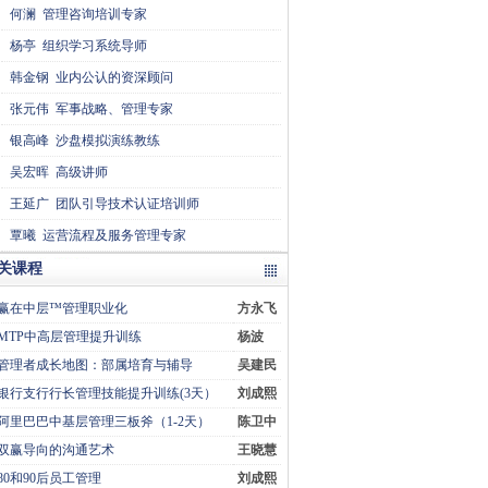
何澜
管理咨询培训专家
杨亭
组织学习系统导师
韩金钢
业内公认的资深顾问
张元伟
军事战略、管理专家
银高峰
沙盘模拟演练教练
吴宏晖
高级讲师
王延广
团队引导技术认证培训师
覃曦
运营流程及服务管理专家
关课程
赢在中层™管理职业化
方永飞
MTP中高层管理提升训练
杨波
管理者成长地图：部属培育与辅导
吴建民
银行支行行长管理技能提升训练(3天）
刘成熙
阿里巴巴中基层管理三板斧（1-2天）
陈卫中
双赢导向的沟通艺术
王晓慧
80和90后员工管理
刘成熙