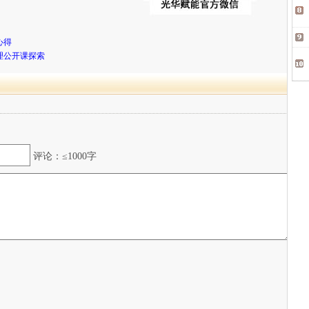
心得
理公开课探索
评论：≤1000字