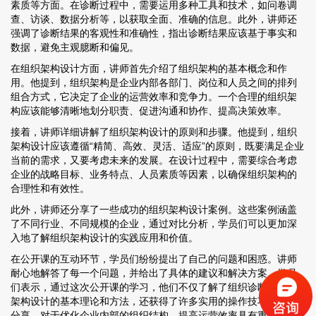
素质等方面。在诊断过程中，需要运用多种工具和技术，如问卷调
查、访谈、数据分析等，以获取全面、准确的信息。此外，讲师还
强调了诊断结果的客观性和准确性，指出诊断结果应该基于事实和
数据，避免主观臆断和偏见。
在组织架构设计方面，讲师首先介绍了组织架构的基本概念和作
用。他提到，组织架构是企业内部各部门、岗位和人员之间的排列
组合方式，它决定了企业的运营效率和竞争力。一个合理的组织架
构应该能够清晰地划分职责、促进沟通和协作、提高决策效率。
接着，讲师详细讲解了组织架构设计的原则和步骤。他提到，组织
架构设计应该遵循“精简、高效、灵活、适应”的原则，既要满足企业
当前的需求，又要考虑未来的发展。在设计过程中，需要综合考虑
企业的战略目标、业务特点、人员素质等因素，以确保组织架构的
合理性和有效性。
此外，讲师还分享了一些成功的组织架构设计案例。这些案例涵盖
了不同行业、不同规模的企业，通过对比分析，学员们可以更加深
入地了解组织架构设计的实践应用和价值。
在公开课的互动环节，学员们纷纷提出了自己的问题和困惑。讲师
耐心地解答了每一个问题，并给出了具体的建议和解决方案。学员
们表示，通过这次公开课的学习，他们不仅了解了组织诊断与组织
架构设计的基本理论和方法，还获得了许多实用的操作技巧和经验
分享，对于优化企业内部的组织结构、提高运营效率具有重要的指