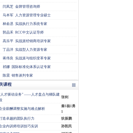
闫凤芝
金牌管理咨询师
马本军
人力资源管理专业硕士
林俞丞
实战执行力系统专家
郭品禾
RCC中文认证导师
高乐平
实战派经销商培训专家
丁品洋
实战型人力资源专家
蒋伟良
实战派与组织变革专家
祁娜
国际标准化体系认证专家
陈震
销售谈判专家
关课程
“人才驱动业务” ——人才盘点与梯队建
张剑
设
秦1杨1勇
企业薪酬调整实施与难点解析
1
打造卓越的团队执行力
狄振鹏
企业内训师培训技巧实训
孙凯民