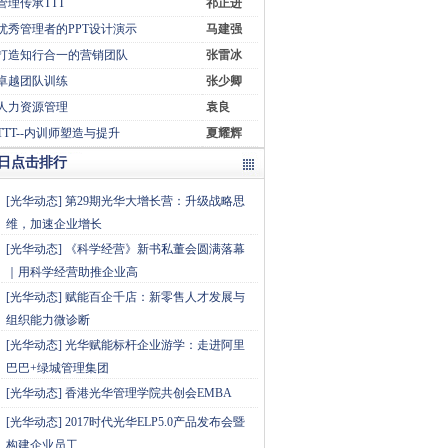
管理传承TTT
祁正进
优秀管理者的PPT设计演示
马建强
打造知行合一的营销团队
张雷冰
卓越团队训练
张少卿
人力资源管理
袁良
TTT--内训师塑造与提升
夏耀辉
日点击排行
[
光华动态
]
第29期光华大增长营：升级战略思
维，加速企业增长
[
光华动态
]
《科学经营》新书私董会圆满落幕
｜用科学经营助推企业高
[
光华动态
]
赋能百企千店：新零售人才发展与
组织能力微诊断
[
光华动态
]
光华赋能标杆企业游学：走进阿里
巴巴+绿城管理集团
[
光华动态
]
香港光华管理学院共创会EMBA
[
光华动态
]
2017时代光华ELP5.0产品发布会暨
构建企业员工