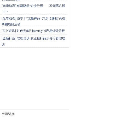
[
光华动态
]
创新驱动•企业升级——2016第八届
（中
[
光华动态
]
游学丨“太极禅苑+方永飞课程”高端
商圈项目启动
[
ELN资讯
]
时代光华E-learning4.0产品优势分析
[
金融行业
]
管理培训-农业银行丽水分行管理培
训
申请链接