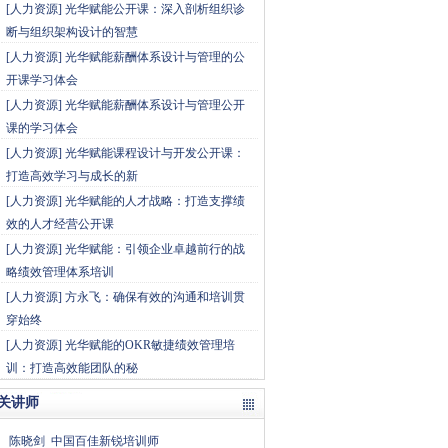
[
人力资源
]
光华赋能公开课：深入剖析组织诊
断与组织架构设计的智慧
[
人力资源
]
光华赋能薪酬体系设计与管理的公
开课学习体会
[
人力资源
]
光华赋能薪酬体系设计与管理公开
课的学习体会
[
人力资源
]
光华赋能课程设计与开发公开课：
打造高效学习与成长的新
[
人力资源
]
光华赋能的人才战略：打造支撑绩
效的人才经营公开课
[
人力资源
]
光华赋能：引领企业卓越前行的战
略绩效管理体系培训
[
人力资源
]
方永飞：确保有效的沟通和培训贯
穿始终
[
人力资源
]
光华赋能的OKR敏捷绩效管理培
训：打造高效能团队的秘
关讲师
陈晓剑
中国百佳新锐培训师