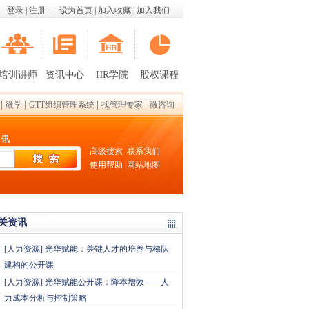
登录
|
注册
设为首页
|
加入收藏
|
加入我们
培训讲师
资讯中心
HR学院
股权课程
|
|
|
|
微学
GTT组织管理系统
找管理专家
微咨询
 讯
高级搜索
联系我们
使用帮助
网站地图
关资讯
[
人力资源
]
光华赋能：关键人才的培养与梯队
建构的公开课
[
人力资源
]
光华赋能公开课：降本增效——人
力成本分析与控制策略