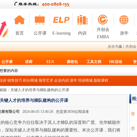
共创会
首页
公开课
E-learning
内训
游学
EMBA
|
步步为赢
共创会
公开课
讲师
ELN
课程包
工具文档
HR活动
资
T培训
销售技巧
积分商城
领导艺术
企业内训
游学
培训商城
股权课程
华赋能：关键人才的培养与梯队建构的公开课
相
关键人才的培养与梯队建构的公开课
发展有限公司
2024-06-05 13:40:26 您是第5856位阅读者
业的核心竞争力往往取决于其人才梯队的深度和广度。光华赋能作
构，深知关键人才培养与梯队建构的重要性。本次公开课，我们将