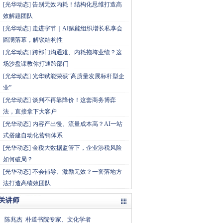
[
光华动态
]
告别无效内耗！结构化思维打造高
效解题团队
[
光华动态
]
走进字节｜AI赋能组织增长私享会
圆满落幕，解锁结构性
[
光华动态
]
跨部门沟通难、内耗拖垮业绩？这
场沙盘课教你打通跨部门
[
光华动态
]
光华赋能荣获“高质量发展标杆型企
业”
[
光华动态
]
谈判不再靠降价！这套商务博弈
法，直接拿下大客户
[
光华动态
]
内容产出慢、流量成本高？AI一站
式搭建自动化营销体系
[
光华动态
]
金税大数据监管下，企业涉税风险
如何破局？
[
光华动态
]
不会辅导、激励无效？一套落地方
法打造高绩效团队
关讲师
陈兆杰
朴道书院专家、文化学者