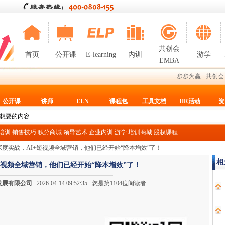
共创会
首页
公开课
E-learning
内训
游学
EMBA
|
步步为赢
共创会
公开课
讲师
ELN
课程包
工具文档
HR活动
资
T培训
销售技巧
积分商城
领导艺术
企业内训
游学
培训商城
股权课程
天深度实战，AI+短视频全域营销，他们已经开始“降本增效”了！
相
短视频全域营销，他们已经开始“降本增效”了！
发展有限公司
2026-04-14 09:52:35 您是第1104位阅读者