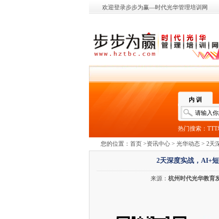
欢迎登录步步为赢—时代光华管理培训网
内 训
热门搜索：
TT
您的位置：
首页
>
资讯中心
>
光华动态
> 2
2天深度实战，AI+
来源：
杭州时代光华教育