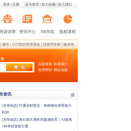
登录
|
注册
设为首页
|
加入收藏
|
加入我们
培训讲师
资讯中心
HR学院
股权课程
|
|
|
|
微学
GTT组织管理系统
找管理专家
微咨询
 讯
高级搜索
联系我们
使用帮助
网站地图
关资讯
[
光华动态
]
打通业财壁垒，靠精细化管理放大
利润
[
光华动态
]
第41期大增长营圆满收官｜AI落地
+科学经营双引擎，