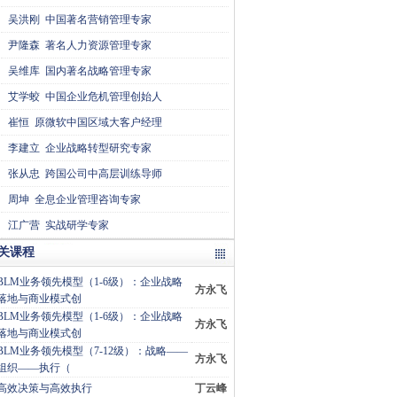
吴洪刚
中国著名营销管理专家
尹隆森
著名人力资源管理专家
吴维库
国内著名战略管理专家
艾学蛟
中国企业危机管理创始人
崔恒
原微软中国区域大客户经理
李建立
企业战略转型研究专家
张从忠
跨国公司中高层训练导师
周坤
全息企业管理咨询专家
江广营
实战研学专家
关课程
BLM业务领先模型（1-6级）：企业战略
方永飞
落地与商业模式创
BLM业务领先模型（1-6级）：企业战略
方永飞
落地与商业模式创
BLM业务领先模型（7-12级）：战略——
方永飞
组织——执行（
高效决策与高效执行
丁云峰