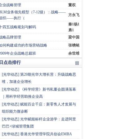
企业战略管理
董权
BLM业务领先模型（7-12级）：战略——
方永飞
组织——执行（
秦1杨1
十四五战略规划与解码
勇1
战略品牌管理
梁中国
如何构建成功的市场营销战略
张镌铭
2009年企业战略总裁班
余世维
日点击排行
[
光华动态
]
第29期光华大增长营：升级战略思
维，加速企业增长
[
光华动态
]
《科学经营》新书私董会圆满落幕
｜用科学经营助推企业高
[
光华动态
]
赋能百企千店：新零售人才发展与
组织能力微诊断
[
光华动态
]
光华赋能标杆企业游学：走进阿里
巴巴+绿城管理集团
[
光华动态
]
香港光华管理学院共创会EMBA