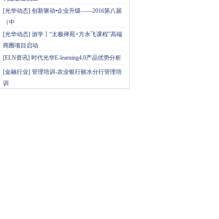
[
光华动态
]
创新驱动•企业升级——2016第八届
（中
[
光华动态
]
游学丨“太极禅苑+方永飞课程”高端
商圈项目启动
[
ELN资讯
]
时代光华E-learning4.0产品优势分析
[
金融行业
]
管理培训-农业银行丽水分行管理培
训