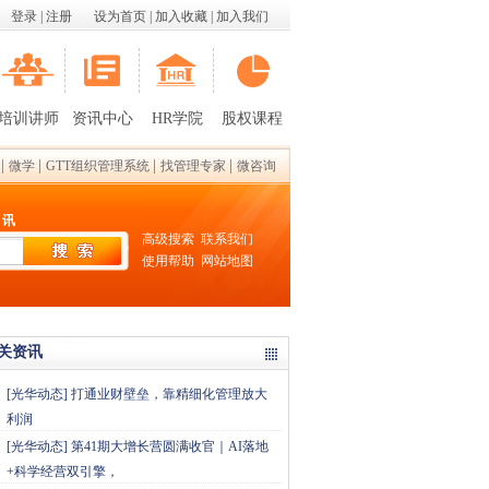
登录
|
注册
设为首页
|
加入收藏
|
加入我们
培训讲师
资讯中心
HR学院
股权课程
|
|
|
|
微学
GTT组织管理系统
找管理专家
微咨询
 讯
高级搜索
联系我们
使用帮助
网站地图
关资讯
[
光华动态
]
打通业财壁垒，靠精细化管理放大
利润
[
光华动态
]
第41期大增长营圆满收官｜AI落地
+科学经营双引擎，