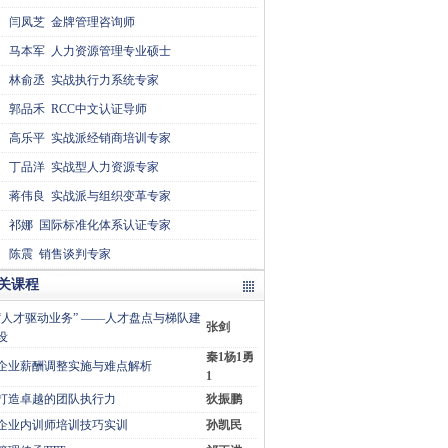
闫凤芝
金牌管理咨询师
马本军
人力资源管理专业硕士
林俞丞
实战执行力系统专家
郭品禾
RCC中文认证导师
高乐平
实战派经销商培训专家
丁品洋
实战型人力资源专家
蒋伟良
实战派与组织变革专家
祁娜
国际标准化体系认证专家
陈震
销售谈判专家
关课程
“人才驱动业务” ——人才盘点与梯队建
张剑
设
秦1杨1勇
企业薪酬调整实施与难点解析
1
打造卓越的团队执行力
狄振鹏
企业内训师培训技巧实训
孙凯民