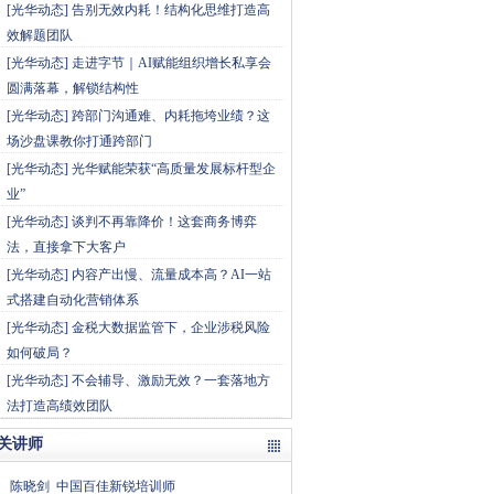
[
光华动态
]
告别无效内耗！结构化思维打造高
效解题团队
[
光华动态
]
走进字节｜AI赋能组织增长私享会
圆满落幕，解锁结构性
[
光华动态
]
跨部门沟通难、内耗拖垮业绩？这
场沙盘课教你打通跨部门
[
光华动态
]
光华赋能荣获“高质量发展标杆型企
业”
[
光华动态
]
谈判不再靠降价！这套商务博弈
法，直接拿下大客户
[
光华动态
]
内容产出慢、流量成本高？AI一站
式搭建自动化营销体系
[
光华动态
]
金税大数据监管下，企业涉税风险
如何破局？
[
光华动态
]
不会辅导、激励无效？一套落地方
法打造高绩效团队
关讲师
陈晓剑
中国百佳新锐培训师