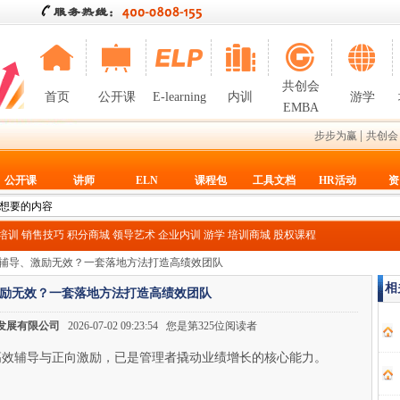
共创会
首页
公开课
E-learning
内训
游学
EMBA
|
步步为赢
共创会
公开课
讲师
ELN
课程包
工具文档
HR活动
资
T培训
销售技巧
积分商城
领导艺术
企业内训
游学
培训商城
股权课程
会辅导、激励无效？一套落地方法打造高绩效团队
相
励无效？一套落地方法打造高绩效团队
发展有限公司
2026-07-02 09:23:54 您是第325位阅读者
高效辅导与正向激励，已是管理者撬动业绩增长的核心能力。