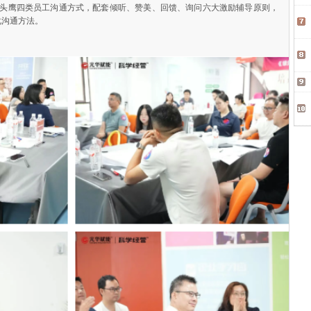
头鹰四类员工沟通方式，配套倾听、赞美、回馈、询问六大激励辅导原则，
化沟通方法。