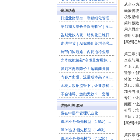
从企业为王
光华动态
颠覆传统，
极致思维：
·
打通业财壁垒，靠精细化管理放大利润
简约极致，
·
第41期大增长营圆满收官｜AI落地+科学经营双引擎，解锁
用户思维V
·
告别无效内耗！结构化思维打造高效解题团队
借用互联网
[案例]总
·
走进字节｜AI赋能组织增长私享会圆满落幕，解锁结构性增长
·
跨部门沟通难、内耗拖垮业绩？这场沙盘课教你打通跨部门协作
第三章 消
·
光华赋能荣获“高质量发展标杆型企业”
企业与用户
至上：真正
·
谈判不再靠降价！这套商务博弈法，直接拿下大客户
造景：创造
·
内容产出慢、流量成本高？AI一站式搭建自动化营销体系
体验：让用
迭代：跟上
·
金税大数据监管下，企业涉税风险如何破局？
加强与用户
·
不会辅导、激励无效？一套落地方法打造高绩效团队
专注：让用
颠覆：让用
讲师相关课程
引导：培养
·
赢在中层™管理职业化
售后：让其
·
BLM业务领先模型（1-6级）：企业战略落地与商业模式创
[案例]杜
·
BLM业务领先模型（1-6级）：企业战略落地与商业模式创
第四章 移
·
BLM业务领先模型（7-12级）：战略——组织——执行（