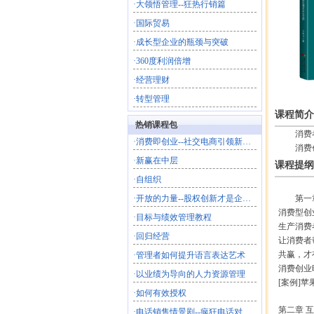
·
大领悟管理--狂热行销篇
·
国际贸易
·
成长型企业的瓶颈与突破
·
360度利润倍增
·
经营理财
·
转型管理
课程简介
热销课程包
消费
·
消费即创业--社交电商引领新商业文明
消费
·
新赢在中层
课程提纲
·
自组织
·
开放的力量--股权创新才是企业的终极共创
第一
消费型创业
·
目标与绩效管理教程
生产消费者
·
回归经营
让消费者帮
共赢，才有
·
管理者如何提升语言表达艺术
消费创业时
·
以业绩为导向的人力资源管理
[案例]苹
·
如何有效授权
第二章 互
·
电话销售情景剧--疯狂电话对对碰