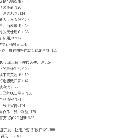
接与弱连接 /117
级革命 /120
户关系网 /124
人，再圈钱 /129
户自发聚拢 /134
的天使用户 /138
新用户 /142
空蔓延强锁定 /147
巴克：微信圈粉造就百亿销售额 /151
2O：线上线下连接天使用户 /154
的异样生活 /155
下完美连接 /159
造极致口碑 /162
利润 /165
己的O2O平台 /168
品流程 /171
线上宣传 /174
合作，异业联盟 /179
百万”的O2O创新 /183
度开发：让用户变成“铁杆粉” /188
天下” /189