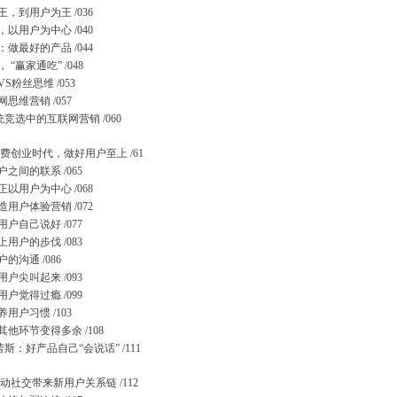
，到用户为王 /036
以用户为中心 /040
做最好的产品 /044
 “赢家通吃” /048
S粉丝思维 /053
思维营销 /057
统竞选中的互联网营销 /060
费创业时代，做好用户至上 /61
之间的联系 /065
以用户为中心 /068
用户体验营销 /072
户自己说好 /077
用户的步伐 /083
的沟通 /086
户尖叫起来 /093
户觉得过瘾 /099
用户习惯 /103
他环节变得多余 /108
蕾斯：好产品自己“会说话” /111
动社交带来新用户关系链 /112