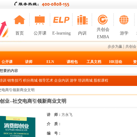
共创会
首页
公开课
E-learning
内训
游学
EMBA
|
步步为赢
共创会
公开课
讲师
ELN
课程包
工具文档
HR活动
资
T培训
销售技巧
积分商城
领导艺术
企业内训
游学
培训商城
股权课程
社交电商引领新商业文明
创业--社交电商引领新商业文明
讲 师：
方永飞
介 质：
编 号：