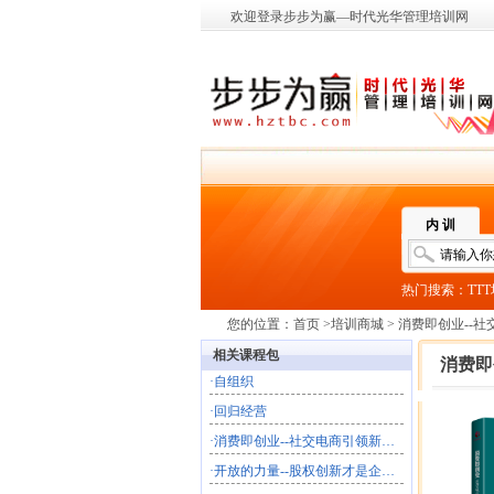
欢迎登录步步为赢—时代光华管理培训网
内 训
热门搜索：
TT
您的位置：
首页
>
培训商城
> 消费即创业--
相关课程包
消费即
·
自组织
·
回归经营
·
消费即创业--社交电商引领新商业文明
·
开放的力量--股权创新才是企业的终极共创