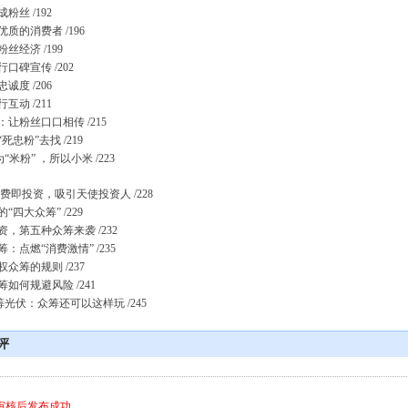
粉丝 /192
质的消费者 /196
丝经济 /199
口碑宣传 /202
诚度 /206
互动 /211
让粉丝口口相传 /215
死忠粉”去找 /219
“米粉” ，所以小米 /223
费即投资，吸引天使投资人 /228
“四大众筹” /229
，第五种众筹来袭 /232
：点燃“消费激情” /235
众筹的规则 /237
如何规避风险 /241
筹光伏：众筹还可以这样玩 /245
评
审核后发布成功。