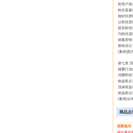
把用户变成
粉丝是最优
做好社群粉
让粉丝进行
提高粉丝忠
与粉丝进行
病毒营销：
新粉丝让“
[案例]因为
第七章 消
颠覆行业的
消费即投资
收益权众筹
浅谈收益权
收益权众筹
[案例]众
商品点
我要提问
评论将在