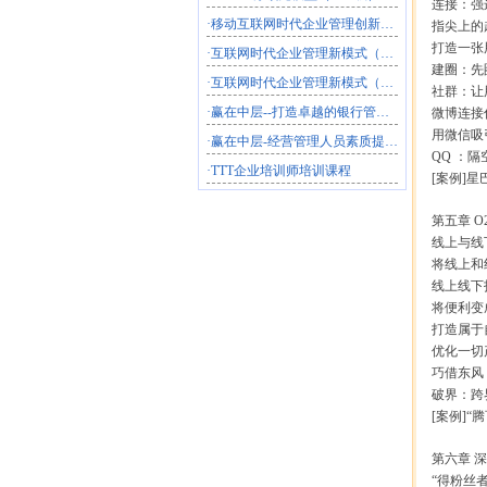
连接：强连
·
移动互联网时代企业管理创新（半天）
指尖上的超
打造一张用
·
互联网时代企业管理新模式（2天）
建圈：先圈
·
互联网时代企业管理新模式（1天）
社群：让用
·
赢在中层--打造卓越的银行管理团队
微博连接你
用微信吸引
·
赢在中层-经营管理人员素质提升必修课程
QQ ：隔
·
TTT企业培训师培训课程
[案例]星
第五章 O
线上与线下
将线上和线
线上线下打
将便利变成
打造属于自
优化一切产
巧借东风，
破界：跨界
[案例]“腾
第六章 深
“得粉丝者得