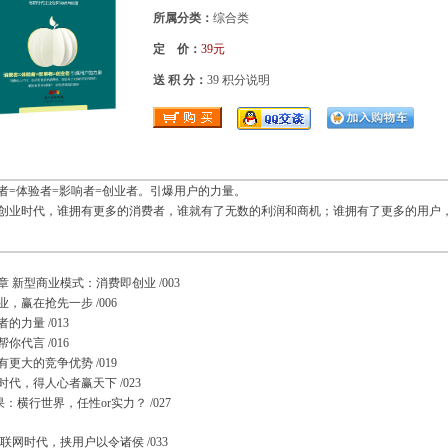
所属分类：
综合类
定 价：
39元
送 积 分：
39
积分说明
者=体验者=影响者=创业者。引爆用户的力量。
创业时代，谁拥有更多的消费者，谁就有了无数的利润和商机；谁拥有了更多的用户
章 新型商业模式：消费即创业 /003
，赢在抢先一步 /006
的力量 /013
你代言 /016
更大的竞争优势 /019
代，得人心者赢天下 /023
果：横行世界，任性or实力？ /027
联网时代，挟用户以令诸侯 /033