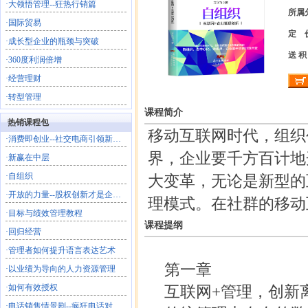
·
大领悟管理--狂热行销篇
所属
·
国际贸易
定 
·
成长型企业的瓶颈与突破
送 积
·
360度利润倍增
·
经营理财
·
转型管理
课程简介
热销课程包
移动互联网时代，组织
·
消费即创业--社交电商引领新商业文明
界，企业要千方百计地
·
新赢在中层
·
自组织
大变革，无论是新型的
·
开放的力量--股权创新才是企业的终极共创
理模式。在社群的移动
·
目标与绩效管理教程
课程提纲
·
回归经营
·
管理者如何提升语言表达艺术
第一章
·
以业绩为导向的人力资源管理
·
如何有效授权
互联网+管理，创新
·
电话销售情景剧--疯狂电话对对碰