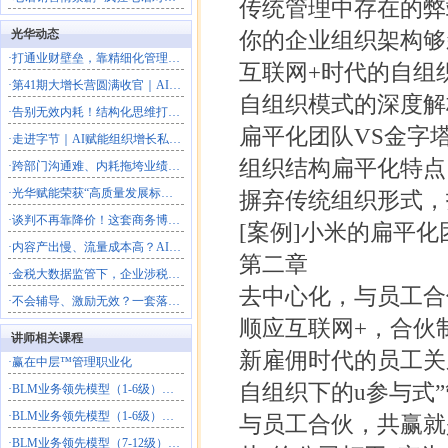
传统管理中存在的弊端 
光华动态
你的企业组织架构够新
·
打通业财壁垒，靠精细化管理放大利润
互联网+时代的自组织模
·
第41期大增长营圆满收官｜AI落地+科学经营双引擎，解锁
自组织模式的深度解析 
·
告别无效内耗！结构化思维打造高效解题团队
扁平化团队VS金字塔企
·
走进字节｜AI赋能组织增长私享会圆满落幕，解锁结构性增长
组织结构扁平化特点 /
·
跨部门沟通难、内耗拖垮业绩？这场沙盘课教你打通跨部门协作
·
光华赋能荣获“高质量发展标杆型企业”
摒弃传统组织形式，打
·
谈判不再靠降价！这套商务博弈法，直接拿下大客户
[案例]小米的扁平化团
·
内容产出慢、流量成本高？AI一站式搭建自动化营销体系
第二章
·
金税大数据监管下，企业涉税风险如何破局？
去中心化，与员工合
·
不会辅导、激励无效？一套落地方法打造高绩效团队
顺应互联网+，合伙制最
讲师相关课程
新雇佣时代的员工关系 
·
赢在中层™管理职业化
自组织下的u参与式”管
·
BLM业务领先模型（1-6级）：企业战略落地与商业模式创
·
BLM业务领先模型（1-6级）：企业战略落地与商业模式创
与员工合伙，共赢就是
·
BLM业务领先模型（7-12级）：战略——组织——执行（