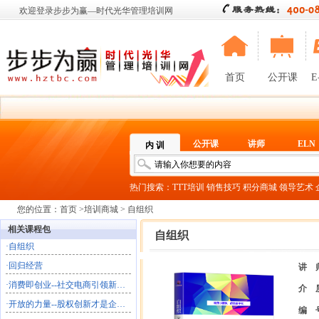
欢迎登录步步为赢—时代光华管理培训网
首页
公开课
E
公开课
讲师
ELN
内 训
热门搜索：
TTT培训
销售技巧
积分商城
领导艺术
您的位置：
首页
>
培训商城
> 自组织
相关课程包
自组织
·
自组织
·
回归经营
讲 
·
消费即创业--社交电商引领新商业文明
介 
·
开放的力量--股权创新才是企业的终极共创
编 