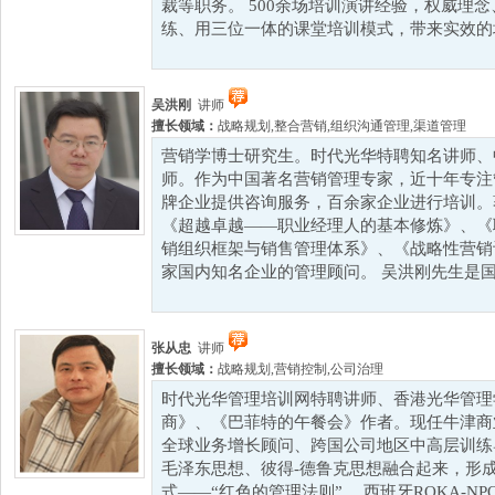
裁等职务。 500余场培训演讲经验，权威理
练、用三位一体的课堂培训模式，带来实效的培
吴洪刚
讲师
擅长领域：
战略规划
,
整合营销
,
组织沟通管理
,
渠道管理
营销学博士研究生。时代光华特聘知名讲师、
师。作为中国著名营销管理专家，近十年专注
牌企业提供咨询服务，百余家企业进行培训。
《超越卓越——职业经理人的基本修炼》、《
销组织框架与销售管理体系》、《战略性营销
家国内知名企业的管理顾问。 吴洪刚先生是国内
张从忠
讲师
擅长领域：
战略规划
,
营销控制
,
公司治理
时代光华管理培训网特聘讲师、香港光华管理
商》、《巴菲特的午餐会》作者。现任牛津商
全球业务增长顾问、跨国公司地区中高层训练
毛泽东思想、彼得-德鲁克思想融合起来，形
式——“红色的管理法则”。 西班牙ROKA-