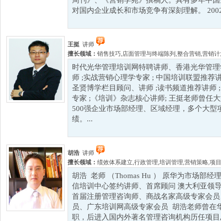
周刊》、《营销学苑》撰稿人。具有多年中国
对国内企业成长和市场竞争有深刻理解。 2002
王挺
讲师
擅长领域：
销售技巧
,
店面管理与终端陈列
,
整合营销
,
营销计
时代光华管理培训网特聘讲师、香港光华管理
师 ;实战营销心理学专家 ; 中国培训联盟推荐讲
圣贤博学栏目顾问、讲师 ;读书频道推荐讲师 ; 
专家 ;《培训》杂志核心讲师; 王挺老师曾
500强企业市场部经理、区域经理，多个大
绩。...
胡浩
讲师
擅长领域：
绩效体系建立
,
行政管理
,
培训管理
,
营销策略
,
项
胡浩 老师 （Thomas Hu ） 原华为市场部
信培训中心签约讲师、首席顾问 澳大利亚领导力
首届注册管理咨询师、商战名家高级专家会员
员、广东培训网高级专家会员 胡浩老师曾在
职，后进入国内外著名管理咨询机构历任项目