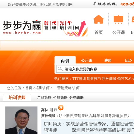
欢迎登录步步为赢—时代光华管理培训网
首页
公开课
E
公开课
讲师
ELN
内 训
热门搜索：
TTT培训
销售技巧
积分商城
领导艺术
您的位置：
首页
>
培训讲师
>
营销策略 讲师
培训讲师
产品策略
价格策略
分销策略
高林
讲师
擅长领域：
职业素养
,
营销策略
,
品牌策划
,
服务营销
,
执行力
讲师简历：实战派营销管理专家、通信经营管
聘讲师 深圳问鼎咨询特聘高级讲师 厦门