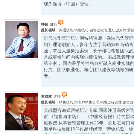
现为颢博（中国）管理...
钟锐
讲师
擅长领域：
沟通技能
,
销售技巧
,
销售过程管理
,
职业素养
,
营
时代光华管理培训网特聘讲师、香港光华管理
销》理论创始人，多年专注于营销策略与销售
验，掌握大量鲜活案例，长于核心销售团队的
月或更短时间内实现业绩倍增。 实战派管理
第专家， 国内最早将性格分析融入商业实战
行力、团队职业化、核心团队建设等领域的研
专...
李成林
讲师
擅长领域：
销售技巧
,
大客户销售管理
,
销售过程管理
,
整合营
实战型咨询式营销培训专家 国家注册高级咨询
家 《销售与市场》、《中国经营报》特约撰稿
座教授 从事营销管理工作25年，先后在可口
海星科技集团担任过品牌经理、营销总监、销