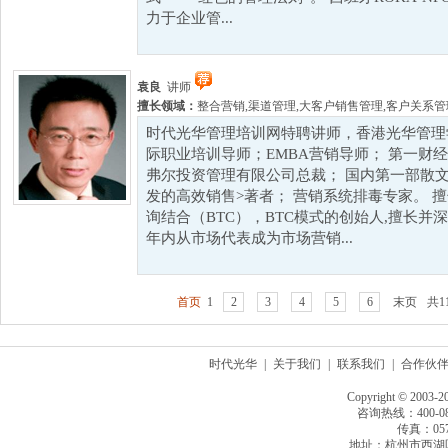
力于企业管...
袁良
讲师
擅长领域：
整合营销
,
渠道管理
,
大客户销售管理
,
客户关系管
时代光华管理培训网特聘讲师，香港光华管理学
际职业培训导师；EMBA营销导师； 第一财
弗尔投资管理有限公司总裁； 国内第一部散
发的高效销售>著者； 营销系统排毒专家。 
询结合（BTC），BTC模式的创始人,擅长并
年内从市场代表成为市场营销...
首页
1
2
3
4
5
6
末页
共1
时代光华
|
关于我们
|
联系我们
|
合作伙
Copyright © 2003-2
咨询热线：400-080
传真：0571
地址：杭州市西湖