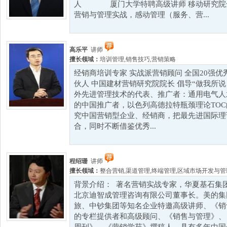
人 厦门大学特聘高级讲师 移动研究院全
营销与管理实战，感动管理（服务、营...
高乐平
讲师
擅长领域：
培训管理
,
销售技巧
,
营销策略
经销商培训专家 实战派营销顾问 全国20强优
伙人 中国建材营销研究院院长 倡导“做我所说
外先进管理技术的代表、推广者：通用电气人才
的中国推广者，以色列高德拉特瓶颈理论TOC
究中国营销型企业、经销商，把最先进国际理
合，同时不断借鉴优秀...
程绍珊
讲师
擅长领域：
整合营销
,
渠道管理
,
终端管理
,
区域市场开发与管
背景介绍： 著名营销实战专家，华夏基石集
北京迪智成管理咨询有限公司董事长。美的集
旅、中钞集团等知名企业特邀高级讲师、《销
的专栏提供者和高级顾问、《销售与管理》、