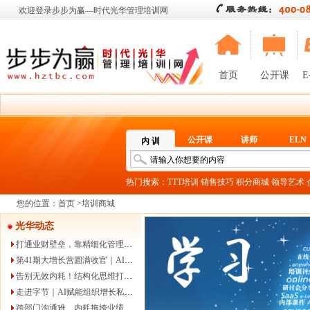
欢迎登录步步为赢—时代光华管理培训网
首页
公开课
E
公开课
讲师
ELN
内 训
热门搜索：
TTT培训
销售技巧
积分商城
领导艺术
您的位置：
首页
>
培训商城
光华动态
打通业财壁垒，靠精细化管理放大利润
第41期大增长营圆满收官｜AI落地+科学经营双引擎，解锁
告别无效内耗！结构化思维打造高效解题团队
走进字节｜AI赋能组织增长私享会圆满落幕，解锁结构性增长
跨部门沟通难、内耗拖垮业绩？这场沙盘课教你打通跨部门协作