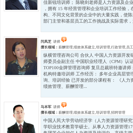
佳新锐培训师； 陈晓剑老师是人力资源及企
，拥有 15 年经营管理和企业培训工作经验
构、不同文化背景的企业中的大量实践，使陈
部门主管和基层员工的工作挑战及实际需求，形成
闫凤芝
讲师
擅长领域：
薪酬管理
,
绩效体系建立
,
培训管理
,
行政管理
,
员
纵横管理咨询公司 合伙人 中国人力资源开发
师委员会副主任 中国职业经理人（CPM）认证特
TOP100金牌管理咨询师 复旦总裁班特邀讲
机构特邀培训师 工作经历： 多年企业高层管
询、培训经验 已开发的部分课程有： 《人力
绩效管理、薪酬管理...
马本军
讲师
擅长领域：
薪酬管理
,
绩效体系建立
,
培训管理
,
招聘管理
中国人民大学劳动经济学（人力资源管理研究
学职业技术教育学硕士。从事人力资源管理1