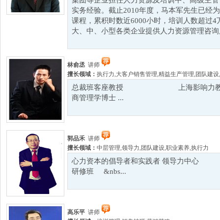
集团等企业担任人力资源及培训中、高级主管
实务经验。截止2010年度，马本军先生已经为
课程，累积时数近6000小时，培训人数超过
大、中、小型各类企业提供人力资源管理咨询服
林俞丞
讲师
擅长领域：
执行力
,
大客户销售管理
,
精益生产管理
,
团队建设
总裁班客座教授 上海影响力教育集
商管理学博士 ...
郭品禾
讲师
擅长领域：
中层管理
,
领导力
,
团队建设
,
职业素养
,
执行力
心力资本的倡导者和实践者 领导力中
研修班 &nbs...
高乐平
讲师