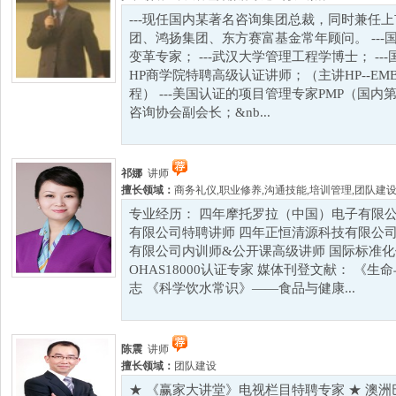
---现任国内某著名咨询集团总裁，同时兼任
团、鸿扬集团、东方赛富基金常年顾问。 --
变革专家； ---武汉大学管理工程学博士； ---
HP商学院特聘高级认证讲师；（主讲HP--E
程） ---美国认证的项目管理专家PMP（国内第
咨询协会副会长；&nb...
祁娜
讲师
擅长领域：
商务礼仪
,
职业修养
,
沟通技能
,
培训管理
,
团队建
专业经历： 四年摩托罗拉（中国）电子有限公
有限公司特聘讲师 四年正恒清源科技有限公司
有限公司内训师&公开课高级讲师 国际标准化体系IS
OHAS18000认证专家 媒体刊登文献： 《
志 《科学饮水常识》——食品与健康...
陈震
讲师
擅长领域：
团队建设
★ 《赢家大讲堂》电视栏目特聘专家 ★ 澳