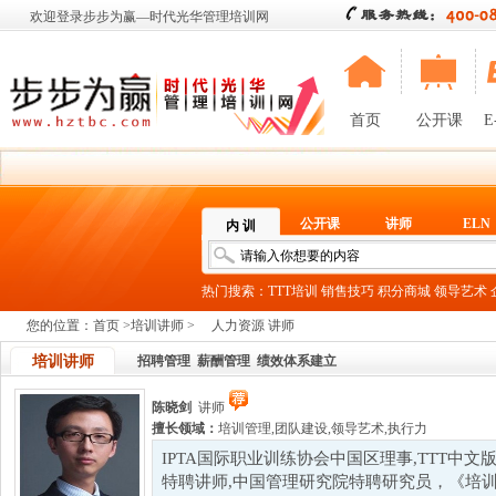
欢迎登录步步为赢—时代光华管理培训网
首页
公开课
E
公开课
讲师
ELN
内 训
热门搜索：
TTT培训
销售技巧
积分商城
领导艺术
您的位置：
首页
>
培训讲师
>
人力资源 讲师
培训讲师
招聘管理
薪酬管理
绩效体系建立
陈晓剑
讲师
擅长领域：
培训管理
,
团队建设
,
领导艺术
,
执行力
IPTA国际职业训练协会中国区理事,TTT中
特聘讲师,中国管理研究院特聘研究员，《培训》