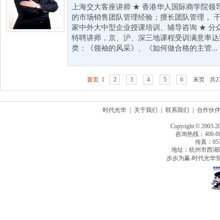
上海交大客座讲师 ★ 香港华人国际商学院领
的市场销售团队管理经验；擅长团队管理， 干
家中外大中型企业授课培训、辅导咨询 ★ 分
特聘讲师，京、沪、深三地课程受训满意率达到1
类：《领袖的风采》、《如何做合格的主管...
首页
1
2
3
4
5
6
末页
共2
时代光华
|
关于我们
|
联系我们
|
合作伙
Copyright © 2003-2
咨询热线：400-080
传真：0571
地址：杭州市西湖
步步为赢-时代光华