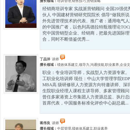
擅长领域：
培训管理
,
销售技巧
,
营销策略
经销商培训专家 实战派营销顾问 全国20强优
伙人 中国建材营销研究院院长 倡导“做我所说
外先进管理技术的代表、推广者：通用电气人才
的中国推广者，以色列高德拉特瓶颈理论TOC
究中国营销型企业、经销商，把最先进国际理
合，同时不断借鉴优秀...
丁品洋
讲师
擅长领域：
绩效体系建立
,
领导力
,
沟通技能
,
职业素养
,
企业
职业：专业培训导师，实战型人力资源专家。 
工职业化培训师 现任：中山大学管理学院ED
MBA高 级研修班人力资源方向特邀讲师、深
生院职业经理人课程主讲导师、多家管理顾问 
曾任多家港资上巿集团人力资源总监、执行总经理及
首席代表，中国服务标准化评价中心副总裁...
蒋伟良
讲师
擅长领域：
中层管理
,
绩效体系建立
,
职业素养