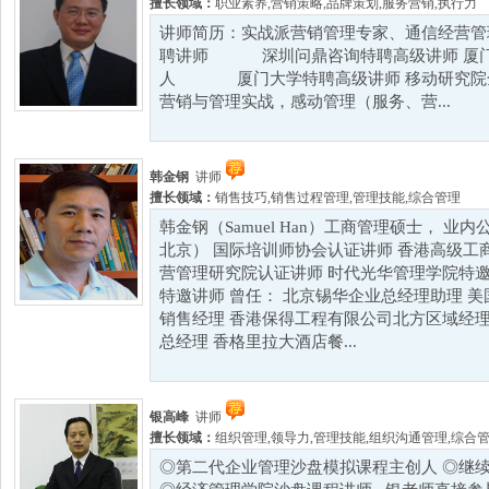
擅长领域：
职业素养
,
营销策略
,
品牌策划
,
服务营销
,
执行力
讲师简历：实战派营销管理专家、通信经营管
聘讲师 深圳问鼎咨询特聘高级讲师 厦门
人 厦门大学特聘高级讲师 移动研究院全
营销与管理实战，感动管理（服务、营...
韩金钢
讲师
擅长领域：
销售技巧
,
销售过程管理
,
管理技能
,
综合管理
韩金钢（Samuel Han）工商管理硕士， 
北京） 国际培训师协会认证讲师 香港高级工
营管理研究院认证讲师 时代光华管理学院特邀
特邀讲师 曾任： 北京锡华企业总经理助理 美
销售经理 香港保得工程有限公司北方区域经理
总经理 香格里拉大酒店餐...
银高峰
讲师
擅长领域：
组织管理
,
领导力
,
管理技能
,
组织沟通管理
,
综合
◎第二代企业管理沙盘模拟课程主创人 ◎继