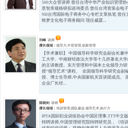
500大企管讲师 曾任台湾中华产业知识管理
意智库规格研拟咨询委员 曾任台湾资策会电子
NII台湾国际电子商务中心专栏文章执笔 曾任
映梦文化电子商务顾问 现任威霆...
刘峰
讲师
擅长领域：
领导力
,
中层管理
,
创新管理
【学术兼职】 中国领导科学研究会副会长兼
工大学、中南财经政法大学等十几所著名大学的
的主讲教授。东方管理和中国本土化领导力研
授“领导艺术”课程。 全国领导科学研究会副
授、博士生导师,中央国家机关宣讲团成员。 国
企业厂长经...
陈晓剑
讲师
擅长领域：
培训管理
,
团队建设
,
领导艺术
,
执行力
IPTA国际职业训练协会中国区理事,TTT中
特聘讲师,中国管理研究院特聘研究员，《培训》