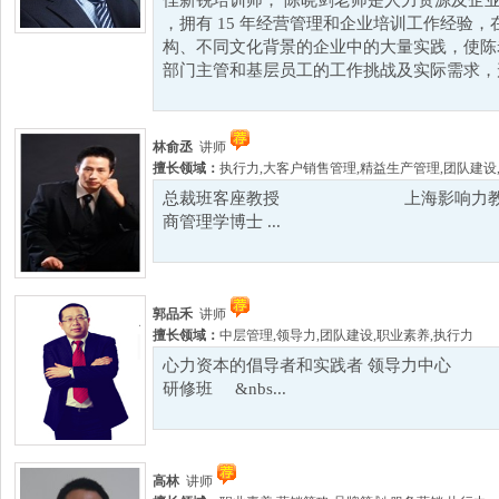
佳新锐培训师； 陈晓剑老师是人力资源及企
，拥有 15 年经营管理和企业培训工作经验
构、不同文化背景的企业中的大量实践，使陈
部门主管和基层员工的工作挑战及实际需求，形成
林俞丞
讲师
擅长领域：
执行力
,
大客户销售管理
,
精益生产管理
,
团队建设
总裁班客座教授 上海影响力教育集
商管理学博士 ...
郭品禾
讲师
擅长领域：
中层管理
,
领导力
,
团队建设
,
职业素养
,
执行力
心力资本的倡导者和实践者 领导力中
研修班 &nbs...
高林
讲师