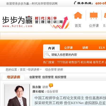
欢迎登录步步为赢—时代光华管理培训网
首页
公开课
E
公开课
讲师
ELN
内 训
热门搜索：
TTT培训
销售技巧
积分商城
领导艺术
您的位置：
首页
>
培训讲师
>
综合管理 讲师
培训讲师
创新管理
信用管理
组织管理
陈永隆
讲师
擅长领域：
综合管理
中国工程师学会工程论文奖得主 曾任嘉惠科技
探采研究所工程师 曾任KEYNet 虚拟团队总