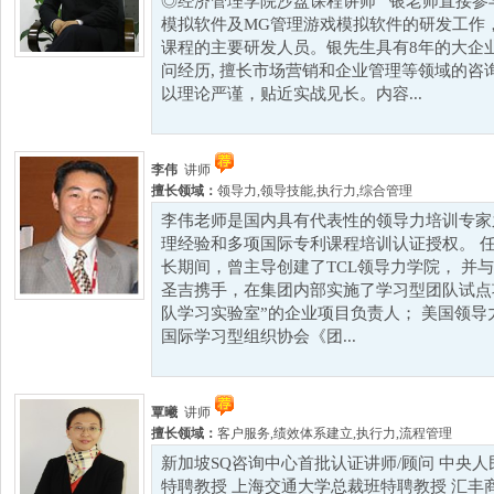
◎经济管理学院沙盘课程讲师 银老师直接参
模拟软件及MG管理游戏模拟软件的研发工作
课程的主要研发人员。银先生具有8年的大企
问经历, 擅长市场营销和企业管理等领域的咨
以理论严谨，贴近实战见长。内容...
李伟
讲师
擅长领域：
领导力
,
领导技能
,
执行力
,
综合管理
李伟老师是国内具有代表性的领导力培训专家
理经验和多项国际专利课程培训认证授权。 任
长期间，曾主导创建了TCL领导力学院， 并
圣吉携手，在集团内部实施了学习型团队试点
队学习实验室”的企业项目负责人； 美国领
国际学习型组织协会《团...
覃曦
讲师
擅长领域：
客户服务
,
绩效体系建立
,
执行力
,
流程管理
新加坡SQ咨询中心首批认证讲师/顾问 中央
特聘教授 上海交通大学总裁班特聘教授 汇丰