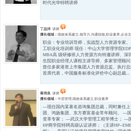
时代光华特聘讲师
丁品洋
讲师
擅长领域：
绩效体系建立
,
领导力
,
沟通技能
,
职业素养
,
企业
职业：专业培训导师，实战型人力资源专家。 
工职业化培训师 现任：中山大学管理学院ED
MBA高 级研修班人力资源方向特邀讲师、深
生院职业经理人课程主讲导师、多家管理顾问 
曾任多家港资上巿集团人力资源总监、执行总经理及
首席代表，中国服务标准化评价中心副总裁...
蒋伟良
讲师
擅长领域：
中层管理
,
绩效体系建立
,
职业素养
---现任国内某著名咨询集团总裁，同时兼任
团、鸿扬集团、东方赛富基金常年顾问。 --
变革专家； ---武汉大学管理工程学博士； ---
HP商学院特聘高级认证讲师；（主讲HP--E