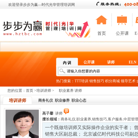
欢迎登录步步为赢—时代光华管理培训网
首页
公开课
E
公开课
讲师
ELN
内 训
热门搜索：
TTT培训
销售技巧
积分商城
领导艺术
您的位置：
首页
>
培训讲师
>
职业素养 讲师
培训讲师
商务礼仪
职业修养
职业心态
高子馨
讲师
擅长领域：
商务礼仪
,
职业素养
,
销售技巧
,
客户服务
,
中层管
一个既做培训师又实际操作企业的实干者； 
销售大区副总裁； 北京诚亿时代科技公司副总