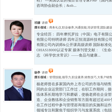
程） ---美国认证的项目管理专家PMP（国内第
咨询协会副会长；&nb...
祁娜
讲师
擅长领域：
商务礼仪
,
职业修养
,
沟通技能
,
培训管理
,
团队建
专业经历： 四年摩托罗拉（中国）电子有限公
有限公司特聘讲师 四年正恒清源科技有限公司
有限公司内训师&公开课高级讲师 国际标准化体系IS
OHAS18000认证专家 媒体刊登文献： 《
志 《科学饮水常识》——食品与健康...
杨亭
讲师
擅长领域：
管理技能
,
领导力
,
职业素养
,
销售技巧
,
大客户销
杨老师曾在多家国内外上市公司的市场与销售
同的企业运营部门工作过，在职工作期间，接
练体系长期地学习和磨砺，使杨老师在企业管
造、企业教练和企业销售等方面有超过近40
在工作过程中参与管理咨询项目的实施和运作
领域专注和聚焦于组织学习与发展系统（包括