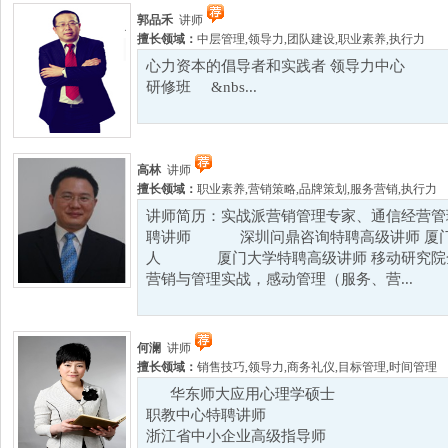
郭品禾
讲师
擅长领域：
中层管理
,
领导力
,
团队建设
,
职业素养
,
执行力
心力资本的倡导者和实践者 领导力中
研修班 &nbs...
高林
讲师
擅长领域：
职业素养
,
营销策略
,
品牌策划
,
服务营销
,
执行力
讲师简历：实战派营销管理专家、通信经营管
聘讲师 深圳问鼎咨询特聘高级讲师 厦门
人 厦门大学特聘高级讲师 移动研究院全
营销与管理实战，感动管理（服务、营...
何澜
讲师
擅长领域：
销售技巧
,
领导力
,
商务礼仪
,
目标管理
,
时间管理
华东师大应用心理学硕士
职教中心特聘讲师
浙江省中小企业高级指导师