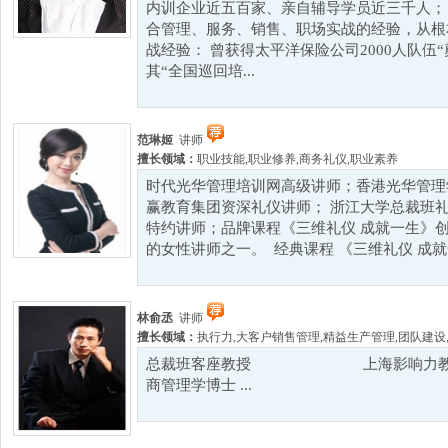
内训企业近五百家、亲自辅导学员近三千人；
合管理、服务、销售、职场实战的经验，从根
战经验： 曾获得太平洋保险公司2000人队伍
其“全国巡回培...
范琳姬
讲师
擅长领域：
职业技能
,
职业修养
,
商务礼仪
,
职业素养
时代光华管理培训网高级讲师；香港光华管理
赢教育集团资深礼仪讲师； 浙江大学总裁班
特约讲师；品牌课程《三维礼仪 成就一生》创
的女性讲师之一。 经典课程 《三维礼仪 成就一
林俞丞
讲师
擅长领域：
执行力
,
大客户销售管理
,
精益生产管理
,
团队建设
总裁班客座教授 上海影响力教育集
商管理学博士 ...