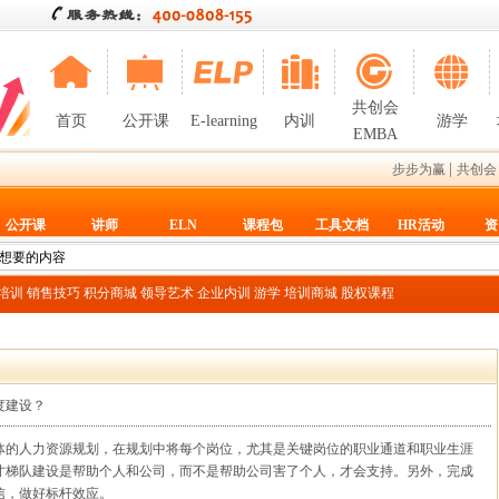
共创会
首页
公开课
E-learning
内训
游学
EMBA
|
步步为赢
共创会
公开课
讲师
ELN
课程包
工具文档
HR活动
资
T培训
销售技巧
积分商城
领导艺术
企业内训
游学
培训商城
股权课程
度建设？
体的人力资源规划，在规划中将每个岗位，尤其是关键岗位的职业通道和职业生涯
才梯队建设是帮助个人和公司，而不是帮助公司害了个人，才会支持。另外，完成
信，做好标杆效应。