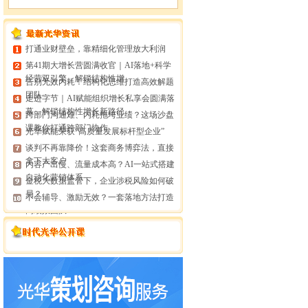
打通业财壁垒，靠精细化管理放大利润
第41期大增长营圆满收官｜AI落地+科学
经营双引擎，解锁结构性增
告别无效内耗！结构化思维打造高效解题
团队
走进字节｜AI赋能组织增长私享会圆满落
幕，解锁结构性增长新路径
跨部门沟通难、内耗拖垮业绩？这场沙盘
课教你打通跨部门协作
光华赋能荣获“高质量发展标杆型企业”
谈判不再靠降价！这套商务博弈法，直接
拿下大客户
内容产出慢、流量成本高？AI一站式搭建
自动化营销体系
金税大数据监管下，企业涉税风险如何破
局？
不会辅导、激励无效？一套落地方法打造
高绩效团队