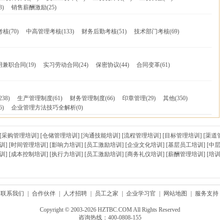
3)
销售薪酬激励
(25)
考核
(70)
中高管理考核
(133)
财务后勤考核
(51)
技术部门考核
(69)
用兼职合同
(19)
实习劳动合同
(24)
保密协议
(44)
合同变革
(61)
238)
生产管理制度
(61)
财务管理制度
(66)
印章管理
(29)
其他
(350)
6)
企业管理方法技巧全解析
(0)
[
采购管理培训
] [
仓储管理培训
] [
沟通技能培训
] [
流程管理培训
] [
目标管理培训
] [
渠道
训
] [
时间管理培训
] [
影响力培训
] [
员工激励培训
] [
企业文化培训
] [
基层员工培训
] [
中
训
] [
成本控制培训
] [
执行力培训
] [
员工激励培训
] [
商务礼仪培训
] [
薪酬管理培训
] [
培
联系我们
|
合作伙伴
|
人才招聘
|
员工之家
|
企业学习官
|
网站地图
|
服务支持
Copyright © 2003-2026 HZTBC.COM All Rights Reserved
咨询热线：400-0808-155