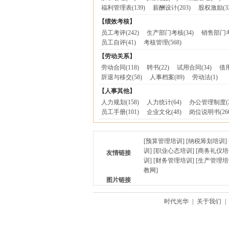
福利管理表
(139)
薪酬设计
(203)
股权激励
(3
【绩效考核】
员工考评
(242)
生产部门考核
(34)
销售部门
员工自评
(41)
考核管理
(568)
【劳动关系】
劳动合同
(118)
聘书
(22)
试用合同
(34)
借
辞退与移交
(58)
人事档案
(89)
劳动法
(1)
【人事其他】
人力规划
(158)
人力统计
(64)
办公管理制度
(
员工手册
(101)
企业文化
(48)
岗位说明书
(26
[
预算管理培训
] [
纳税筹划培训
] 
训
] [
职业心态培训
] [
商务礼仪培
友情链接
训
] [
财务管理培训
] [
生产管理培
教网
]
图片链接
时代光华
|
关于我们
|