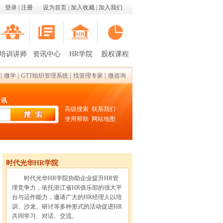
登录
|
注册
设为首页
|
加入收藏
|
加入我们
培训讲师
资讯中心
HR学院
股权课程
|
|
|
|
微学
GTT组织管理系统
找管理专家
微咨询
 讯
高级搜索
联系我们
使用帮助
网站地图
时代光华HR学院
时代光华HR学院协助企业提升HR管
理竞争力，依托浙江省HR俱乐部的强大平
台与运作能力，邀请广大的HR经理人以培
训、沙龙、研讨等多种形式的活动促进HR
共同学习、对话、交流。