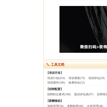
工具文档
【培训开发】
培训计划
(416)
培训调查
(79)
培训评估
(39)
培训课件
(296)
效果转化
(32)
【招聘配置】
招聘职位要求
(108)
面试评估表
(97)
应聘登
【薪酬激励】
加班管理
(56)
考勤制度
(60)
出差管理
(48)